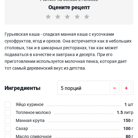
Оцените рецепт
Гурьевская каша - сладкая манная каша с кусочками
сухофруктов, ягод и орехов. Она встречается как в небольших
столовых, так и в шикарных ресторанах, так как может
подаваться в качестве и завтрака и десерта. При его
приготовлении используется молочная пенка, которая дает
тот самый деревенский вкус из детства.
Ингредиенты
–
+
Яйцо куриное
1
шт
Топленое молоко
1.5
литр
Манная крупа
150
г
Сахар
100
г
Масло сливочное
80
г