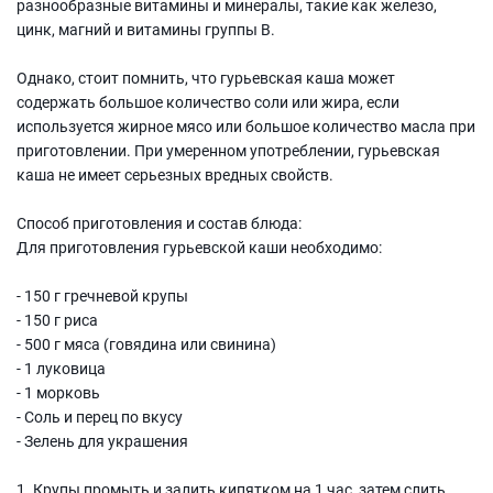
разнообразные витамины и минералы, такие как железо,
цинк, магний и витамины группы В.
Однако, стоит помнить, что гурьевская каша может
содержать большое количество соли или жира, если
используется жирное мясо или большое количество масла при
приготовлении. При умеренном употреблении, гурьевская
каша не имеет серьезных вредных свойств.
Способ приготовления и состав блюда:
Для приготовления гурьевской каши необходимо:
- 150 г гречневой крупы
- 150 г риса
- 500 г мяса (говядина или свинина)
- 1 луковица
- 1 морковь
- Соль и перец по вкусу
- Зелень для украшения
1. Крупы промыть и залить кипятком на 1 час, затем слить