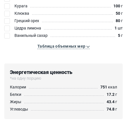
Курага
100
г
Клюква
50
г
Грецкий орех
80
г
Цедра лимона
1
шт
Ванильный сахар
5
г
Таблица объемных мер
Энергетическая ценность
*на одну порцию
Калории
751
ккал
Белки
17.2
г
Жиры
43.4
г
Углеводы
74.8
г