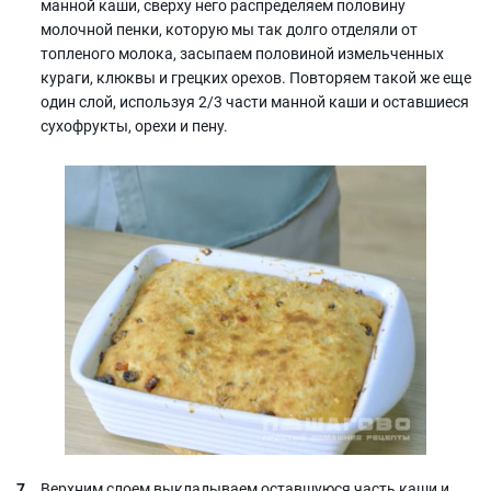
манной каши, сверху него распределяем половину
молочной пенки, которую мы так долго отделяли от
топленого молока, засыпаем половиной измельченных
кураги, клюквы и грецких орехов. Повторяем такой же еще
один слой, используя 2/3 части манной каши и оставшиеся
сухофрукты, орехи и пену.
Верхним слоем выкладываем оставшуюся часть каши и