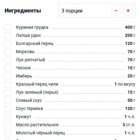
Ингредиенты
–
+
Куриная грудка
400
г
Лапша удон
200
г
Болгарский перец
120
г
Морковь
70
г
Лук репчатый
70
г
Чеснок
10
г
Имбирь
20
г
Красный перец чили
1
по вкусу
Лук зеленый (перья)
15
г
Соевый соус
50
г
Соус терияки
120
г
Кунжут
1
ч.л.
Масло растительное
3
ст.л.
Молотый чёрный перец
1
ч.л.