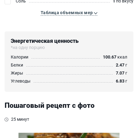
Соль
1
по вкусу
Таблица объемных мер
Энергетическая ценность
*на одну порцию
Калории
100.67
ккал
Белки
2.47
г
Жиры
7.07
г
Углеводы
6.83
г
Пошаговый рецепт с фото
25 минут