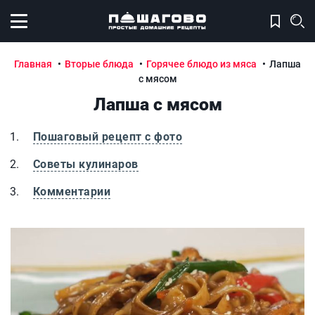
Открыть меню
Главная
Вторые блюда
Горячее блюдо из мяса
Лапша
с мясом
Лапша с мясом
Пошаговый рецепт с фото
Советы кулинаров
Комментарии
Лапша с мясом
Л