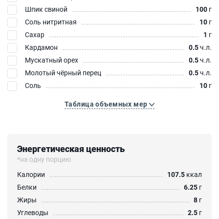
Шпик свиной
100
г
Соль нитритная
10
г
Сахар
1
г
Кардамон
0.5
ч.л.
Мускатный орех
0.5
ч.л.
Молотый чёрный перец
0.5
ч.л.
Соль
10
г
Таблица объемных мер
Энергетическая ценность
*на одну порцию
Калории
107.5
ккал
Белки
6.25
г
Жиры
8
г
Углеводы
2.5
г