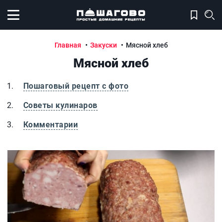
Открыть меню
Главная
Закуски
Мясной хлеб
Мясной хлеб
Пошаговый рецепт с фото
Советы кулинаров
Комментарии
Мясной хлеб
М