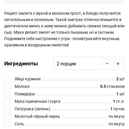
Рецепт омлета с мукой и молоком прост, а блюдо получается
питательным и полезным. Такой завтрак отлично впишется в
диетическое меню, к нему можно добавить свежих овощей или
сыр. Мука делает омлет не только пышным, но и сытным.
Поднимите себе настроение с утра - позавтракайте вкусным,
красивым и воздушным омлетом!
Ингредиенты
–
+
Яйцо куриное
2
шт
Молоко
0.5
стаканов
Помидоры
1
шт
Мука пшеничная I сорта
1
ст.л.
Петрушка (зелень)
1
пучок
Молотый чёрный перец
по вкусу
Соль
по вкусу