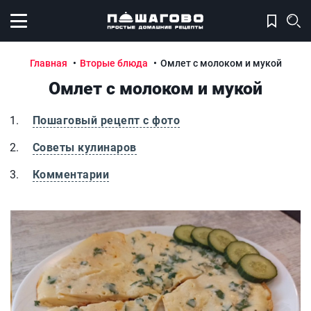
Открыть меню
Главная
Вторые блюда
Омлет с молоком и мукой
Омлет с молоком и мукой
Пошаговый рецепт с фото
Советы кулинаров
Комментарии
Омлет с молоком и мукой
О