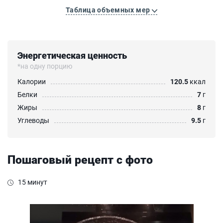
Таблица объемных мер
Энергетическая ценность
*на одну порцию
Калории
120.5
ккал
Белки
7
г
Жиры
8
г
Углеводы
9.5
г
Пошаговый рецепт с фото
15 минут