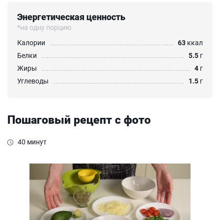
Энергетическая ценность
*на одну порцию
Калории
63
ккал
Белки
5.5
г
Жиры
4
г
Углеводы
1.5
г
Пошаговый рецепт с фото
40 минут