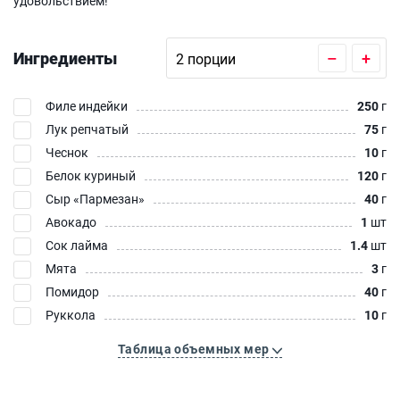
удовольствием!
Ингредиенты
–
+
Филе индейки
250
г
Лук репчатый
75
г
Чеснок
10
г
Белок куриный
120
г
Сыр «Пармезан»‎
40
г
Авокадо
1
шт
Сок лайма
1.4
шт
Мята
3
г
Помидор
40
г
Руккола
10
г
Таблица объемных мер