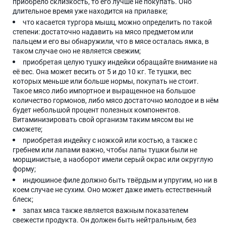
приобрело склизкость, то его лучше не покупать. Оно
длительное время уже находится на прилавке;
что касается тургора мышц, можно определить по такой
степени: достаточно надавить на мясо предметом или
пальцем и его вы обнаружили, что в мясе осталась ямка, в
таком случае оно не является свежим;
приобретая целую тушку индейки обращайте внимание на
её вес. Она может весить от 5 и до 10 кг. Те тушки, вес
которых меньше или больше нормы, покупать не стоит.
Такое мясо либо импортное и выращенное на большое
количество гормонов, либо мясо достаточно молодое и в нём
будет небольшой процент полезных компонентов.
Витаминизировать свой организм таким мясом вы не
сможете;
приобретая индейку с ножкой или костью, а также с
гребнем или лапами важно, чтобы лапы тушки были не
морщинистые, а наоборот имели серый окрас или округлую
форму;
индюшиное филе должно быть твёрдым и упругим, но ни в
коем случае не сухим. Оно может даже иметь естественный
блеск;
запах мяса также является важным показателем
свежести продукта. Он должен быть нейтральным, без