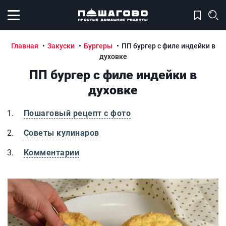
Открыть меню
Главная
Закуски
Бургеры
ПП бургер с филе индейки в
духовке
ПП бургер с филе индейки в
духовке
Пошаговый рецепт с фото
Советы кулинаров
Комментарии
ПП бургер с филе индейки в духовке
П