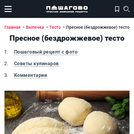
Открыть меню
Главная
Выпечка
Тесто
Пресное (бездрожжевое) тесто
Пресное (бездрожжевое) тесто
Пошаговый рецепт с фото
Советы кулинаров
Комментарии
Пресное (бездрожжевое) тесто
П