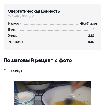
Энергетическая ценность
*на одну порцию
Калории
48.67
ккал
Белки
1
г
Жиры
3.83
г
Углеводы
5.67
г
Пошаговый рецепт с фото
25 минут