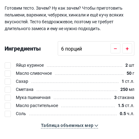
Готовим тесто. Зачем? Ну как зачем? Чтобы приготовить
пельмени, вареники, чебуреки, хинкали и ещё кучу всяких
вкусностей. Тесто бездрожжевое, поэтому не требует
длительного замеса и ему не нужно подходить.
Ингредиенты
–
+
Яйцо куриное
2
шт
Масло сливочное
50
г
Сахар
1
ст.л.
Сметана
250
мл
Мука пшеничная
3
стакана
Масло растительное
1.5
ст.л.
Соль
0.5
ч.л.
Таблица объемных мер