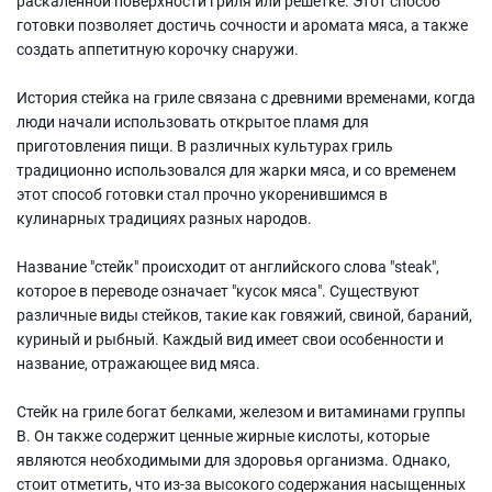
раскаленной поверхности гриля или решетке. Этот способ
готовки позволяет достичь сочности и аромата мяса, а также
создать аппетитную корочку снаружи.
История стейка на гриле связана с древними временами, когда
люди начали использовать открытое пламя для
приготовления пищи. В различных культурах гриль
традиционно использовался для жарки мяса, и со временем
этот способ готовки стал прочно укоренившимся в
кулинарных традициях разных народов.
Название "стейк" происходит от английского слова "steak",
которое в переводе означает "кусок мяса". Существуют
различные виды стейков, такие как говяжий, свиной, бараний,
куриный и рыбный. Каждый вид имеет свои особенности и
название, отражающее вид мяса.
Стейк на гриле богат белками, железом и витаминами группы
B. Он также содержит ценные жирные кислоты, которые
являются необходимыми для здоровья организма. Однако,
стоит отметить, что из-за высокого содержания насыщенных