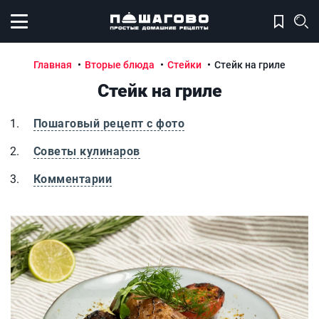
Открыть меню
Главная
Вторые блюда
Стейки
Стейк на гриле
Стейк на гриле
Пошаговый рецепт с фото
Советы кулинаров
Комментарии
Стейк на гриле
Ст