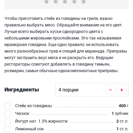
Чтобы приготовить стейк из говядины на гриле, важно
правильно выбрать мясо. Обращайте внимание на его цвет.
Лучше всего выбирать куски однородного цвета с
небольшими жировыми прослойками. Это так называемая
мраморная говядина. Еще одно правило: не использовать
много разнообразных трав и специй для маринада. Приправы
могут заглушить вкус мяса и не раскрыть его. Ведущие
рестораторы советуют добавлять в говядину тимьян,
розмарин, самые обычные однокомпонентные приправы.
Ингредиенты
–
+
Стейк из говядины
400
г
Чеснок
1
зубчик
Йогурт нат. 1.5% жирности
2
ст.л.
Лимонный сок
1
ст.л.