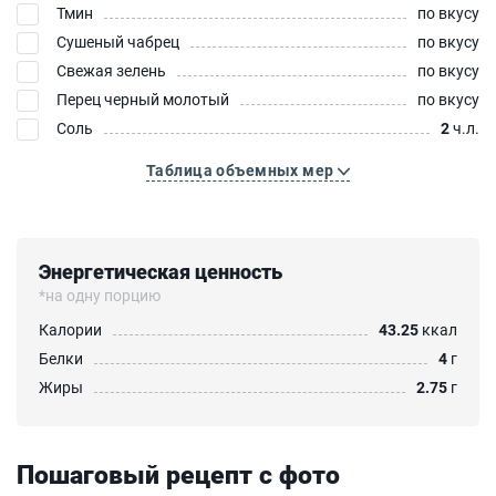
Тмин
по вкусу
Сушеный чабрец
по вкусу
Свежая зелень
по вкусу
Перец черный молотый
по вкусу
Соль
2
ч.л.
Таблица объемных мер
Энергетическая ценность
*на одну порцию
Калории
43.25
ккал
Белки
4
г
Жиры
2.75
г
Пошаговый рецепт с фото