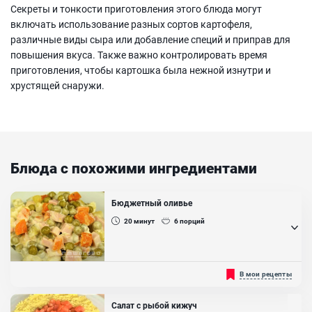
Секреты и тонкости приготовления этого блюда могут
включать использование разных сортов картофеля,
различные виды сыра или добавление специй и приправ для
повышения вкуса. Также важно контролировать время
приготовления, чтобы картошка была нежной изнутри и
хрустящей снаружи.
Блюда с похожими ингредиентами
Бюджетный оливье
20
минут
6
порций
Это блюдо не перестает быть популярным. Возможно это связано
В мои рецепты
с его простым составом, легким приготовлением, а также
неповторимым вкусом. Кроме того, это очень сытный салат,
овощной состав в нем дополняется мясными компонентами. У
Салат с рыбой кижуч
нас мясо будет заменено на вареную колбасу....