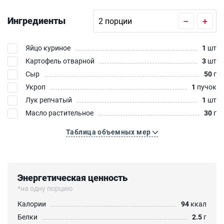
Ингредиенты
–
+
Яйцо куриное
1
шт
Картофель отварной
3
шт
Сыр
50
г
Укроп
1
пучок
Лук репчатый
1
шт
Масло растительное
30
г
Таблица объемных мер
Энергетическая ценность
*на одну порцию
Калории
94
ккал
Белки
2.5
г