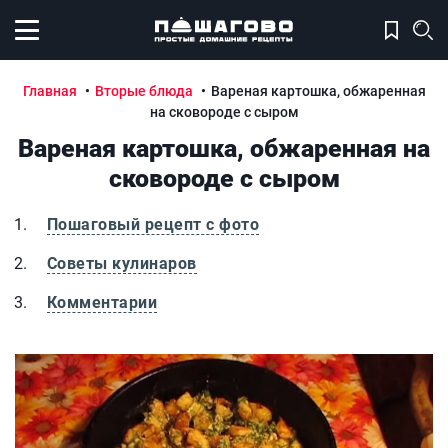
Открыть меню
Главная
Вторые блюда
Вареная картошка, обжаренная
на сковороде с сыром
Вареная картошка, обжаренная на
сковороде с сыром
Пошаговый рецепт с фото
Советы кулинаров
Комментарии
Вареная картошка, обжаренная на сковороде с сыром
В