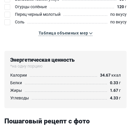
Огурцы солёные
120
г
Перец черный молотый
по вкусу
Соль
по вкусу
Таблица объемных мер
Энергетическая ценность
*на одну порцию
Калории
34.67
ккал
Белки
0.33
г
Жиры
1.67
г
Углеводы
4.33
г
Пошаговый рецепт с фото