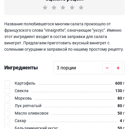
Название полюбившегося многим салата произошло от
французского слова "vinaigrette", означающее "уксус". Именно
этот ингредиент входит в состав заправки для салата
винегрет. Предлагаем приготовить вкусный винегрет с
солеными огурцами и заправкой по нашему простому рецепту.
Ингредиенты
–
+
Картофель
600
г
Свекла
130
г
Морковь
80
г
Лук репчатый
80
г
Масло оливковое
50
г
Сахар
4
г
Бальзамический уксус
50
г