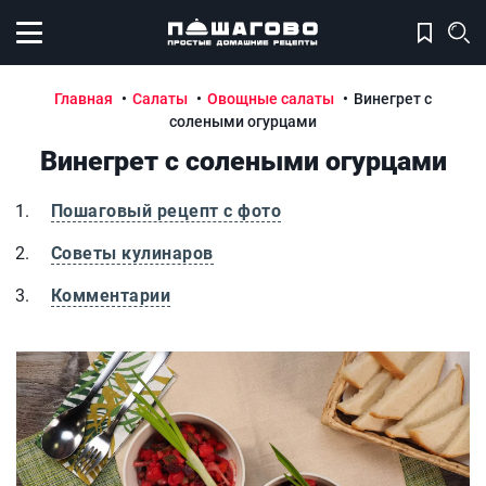
Открыть меню
Главная
Салаты
Овощные салаты
Винегрет с
солеными огурцами
Винегрет с солеными огурцами
Пошаговый рецепт с фото
Советы кулинаров
Комментарии
Винегрет с солеными огурцами
В