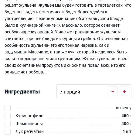
рецепт жульена. Жульен мы будем готовить в тарталетках, что
будет выглядеть эстетичнее и будет более удобен к
употреблению. Первое упоминание об этом вкусной блюде
было в кулинарной книге Ф. Массиало, которое означает
особую нарезку овощей. У нас же традиционно жульеном
считается горячее блюдо из курицы и грибов. Отличительная
особенность жульена- это его тонкая нарезка, как и
задумывал Массиало, а так же лук, который не должен быть
сильно поджаренным или хрустящим. Жульен удивляет всех
своих сочетанием продуктов и сносит на повал всех, кто его
раньше не пробовал.
Ингредиенты
–
+
по вкусу
Куриное филе
450
г
Шампиньоны
400
г
Лук репчатый
1
шт