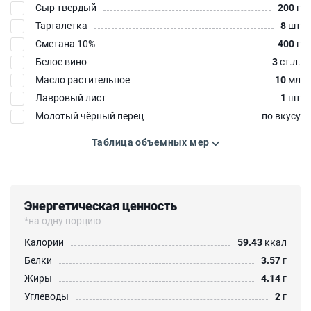
Сыр твердый
200
г
Тарталетка
8
шт
Сметана 10%
400
г
Белое вино
3
ст.л.
Масло растительное
10
мл
Лавровый лист
1
шт
Молотый чёрный перец
по вкусу
Таблица объемных мер
Энергетическая ценность
*на одну порцию
Калории
59.43
ккал
Белки
3.57
г
Жиры
4.14
г
Углеводы
2
г