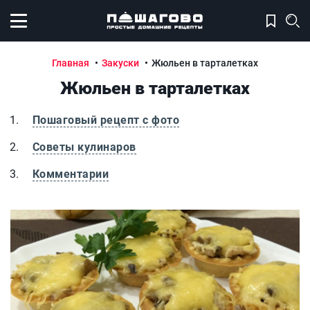
Открыть меню
Главная
Закуски
Жюльен в тарталетках
Жюльен в тарталетках
Пошаговый рецепт с фото
Советы кулинаров
Комментарии
Жюльен в тарталетках
Ж