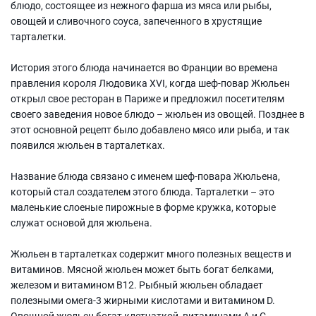
блюдо, состоящее из нежного фарша из мяса или рыбы,
овощей и сливочного соуса, запеченного в хрустящие
тарталетки.
История этого блюда начинается во Франции во времена
правления короля Людовика XVI, когда шеф-повар Жюльен
открыл свое ресторан в Париже и предложил посетителям
своего заведения новое блюдо – жюльен из овощей. Позднее в
этот основной рецепт было добавлено мясо или рыба, и так
появился жюльен в тарталетках.
Название блюда связано с именем шеф-повара Жюльена,
который стал создателем этого блюда. Тарталетки – это
маленькие слоеные пирожные в форме кружка, которые
служат основой для жюльена.
Жюльен в тарталетках содержит много полезных веществ и
витаминов. Мясной жюльен может быть богат белками,
железом и витамином В12. Рыбный жюльен обладает
полезными омега-3 жирными кислотами и витамином D.
Овощной жюльен богат клетчаткой, витаминами А и С.