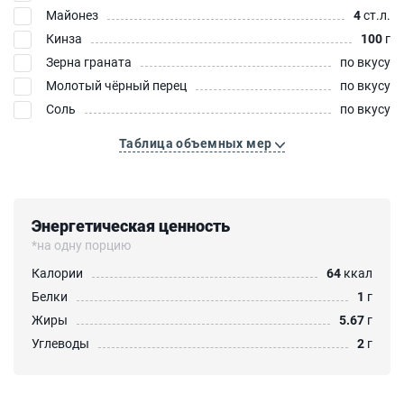
Майонез
4
ст.л.
Кинза
100
г
Зерна граната
по вкусу
Молотый чёрный перец
по вкусу
Соль
по вкусу
Таблица объемных мер
Энергетическая ценность
*на одну порцию
Калории
64
ккал
Белки
1
г
Жиры
5.67
г
Углеводы
2
г