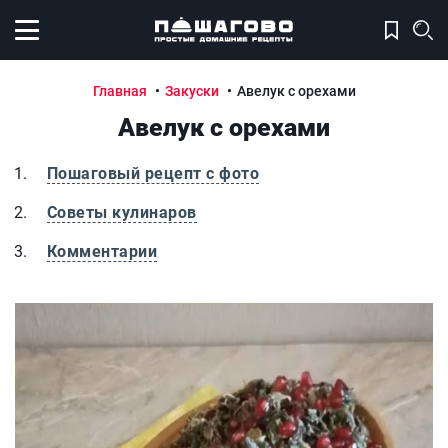
Открыть меню
Главная
Закуски
Авелук с орехами
Авелук с орехами
Пошаговый рецепт с фото
Советы кулинаров
Комментарии
Авелук с орехами
А