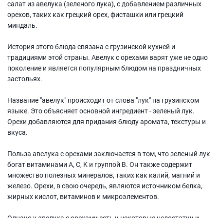
салат из авелука (зеленого лука), с добавлением различных
орехов, таких как грецкий орех, фисташки или грецкий
миндаль.
История этого блюда связана с грузинской кухней и
традициями этой страны. Авелук с орехами варят уже не одно
поколение и является популярным блюдом на праздничных
застольях.
Название "авелук" происходит от слова "лук" на грузинском
языке. Это объясняет основной ингредиент - зеленый лук.
Орехи добавляются для придания блюду аромата, текстуры и
вкуса.
Польза авелука с орехами заключается в том, что зеленый лук
богат витаминами A, C, K и группой В. Он также содержит
множество полезных минералов, таких как калий, магний и
железо. Орехи, в свою очередь, являются источником белка,
жирных кислот, витаминов и микроэлементов.
Однако у авелука с орехами есть и некоторые недостатки и