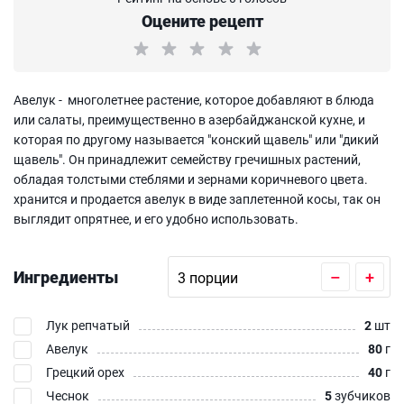
Оцените рецепт
Авелук - многолетнее растение, которое добавляют в блюда
или салаты, преимущественно в азербайджанской кухне, и
которая по другому называется "конский щавель" или "дикий
щавель". Он принадлежит семейству гречишных растений,
обладая толстыми стеблями и зернами коричневого цвета.
хранится и продается авелук в виде заплетенной косы, так он
выглядит опрятнее, и его удобно использовать.
Ингредиенты
–
+
Лук репчатый
2
шт
Авелук
80
г
Грецкий орех
40
г
Чеснок
5
зубчиков