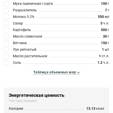
Мука пшеничная I сорта
100
г
Разрыхлитель
7
г
Молоко 3.2%
550
мл
Сахар
3
ч.л.
Картофель
500
г
Масло сливочное
30
г
Ветчина
150
г
Лук репчатый
1
шт
Масло растительное
1
ст.л.
Соль
1.2
ч.л.
Таблица объемных мер
Энергетическая ценность
*на одну порцию
Калории
13.13
ккал