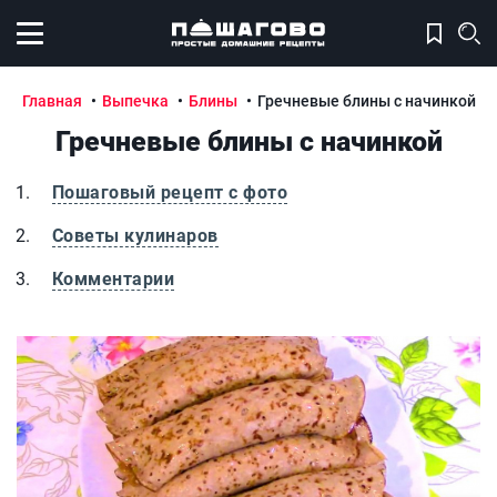
Открыть меню
Главная
Выпечка
Блины
Гречневые блины с начинкой
Гречневые блины с начинкой
Пошаговый рецепт с фото
Советы кулинаров
Комментарии
Гречневые блины с начинкой
Г