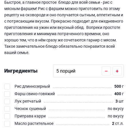
Быстрое, а главное простое блюдо для всей семьи - рис с
мясным фаршем! Рис с фаршем можно приготовить по этому
рецепту на сковороде и оно получается сытным, аппетитным и
с потрясающим вкусом. Прекрасно подходит для ежедневного
приготовления на ужин или вкусный обед. Вопреки простоте
приготовления и минимума потраченного времени, оно
хорошо тем, что в нём сразу же сочетаются гарнир с мясом.
Такое замечательное блюдо обязательно понравится всей
вашей семье.
Ингредиенты
–
+
Рис длиннозерный
500
г
Фарш свино-говяжий
400
г
Лук репчатый
3
шт
Чеснок сушеный
по вкусу
Приправа карри
по вкусу
Масло растительное
2
ст.л.