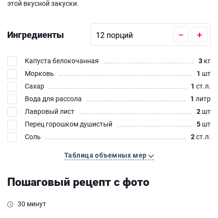
этой вкусной закуски.
Ингредиенты
–
+
Капуста белокочанная
3
кг
Морковь
1
шт
Сахар
1
ст.л.
Вода для рассола
1
литр
Лавровый лист
2
шт
Перец горошком душистый
5
шт
Соль
2
ст.л.
Таблица объемных мер
Пошаговый рецепт с фото
30 минут