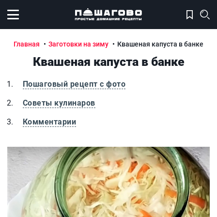
Открыть меню
Главная
Заготовки на зиму
Квашеная капуста в банке
Квашеная капуста в банке
Пошаговый рецепт с фото
Советы кулинаров
Комментарии
Квашеная капуста в банке
К