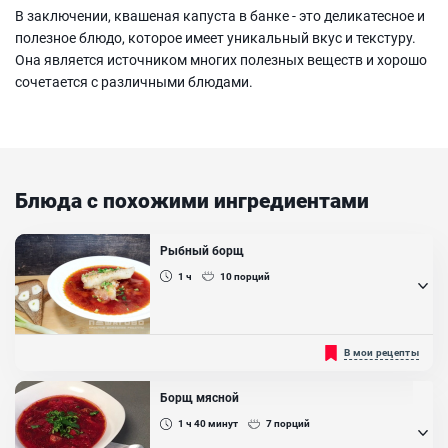
В заключении, квашеная капуста в банке - это деликатесное и
полезное блюдо, которое имеет уникальный вкус и текстуру.
Она является источником многих полезных веществ и хорошо
сочетается с различными блюдами.
Блюда с похожими ингредиентами
Рыбный борщ
1 ч
10
порций
Рыба в качестве основного продукта придает блюду
В мои рецепты
неповторимый морской вкус и аромат....
Борщ мясной
1 ч 40
минут
7
порций