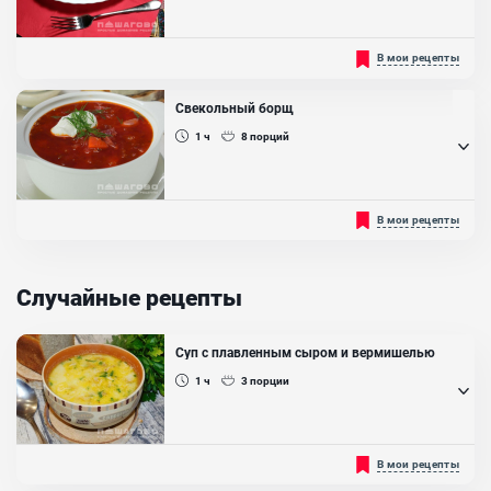
Такие голубцы получаются вкусными и малокалорийными.
В мои рецепты
Прекрасный обед для худеющих, который можно сделать по-
домашнему...
Свекольный борщ
1 ч
8
порций
Содержит большое количество свеклы, которая придает блюду
В мои рецепты
красный цвет и сладковатый вкус....
Случайные рецепты
Суп с плавленным сыром и вермишелью
1 ч
3
порции
Что может быть ароматнее и вкуснее лёгкого куриного супчика с
В мои рецепты
сыром и вермишелью? Если вы ещё не готовили по этому