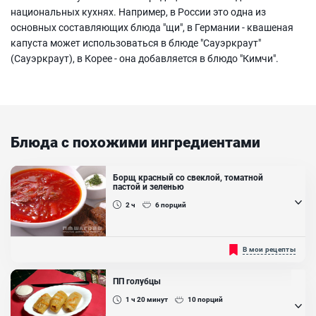
национальных кухнях. Например, в России это одна из
основных составляющих блюда "щи", в Германии - квашеная
капуста может использоваться в блюде "Сауэркраут"
(Сауэркраут), в Корее - она добавляется в блюдо "Кимчи".
Блюда с похожими ингредиентами
Борщ красный со свеклой, томатной
пастой и зеленью
2 ч
6
порций
Включает томатную пасту для придания красного цвета и более
В мои рецепты
насыщенного вкуса, а также зелень для свежести....
ПП голубцы
1 ч 20
минут
10
порций