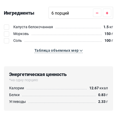
Ингредиенты
–
+
Капуста белокочанная
1.5
кг
Морковь
150
г
Соль
100
г
Таблица объемных мер
Энергетическая ценность
*на одну порцию
Калории
12.67
ккал
Белки
0.83
г
Углеводы
2.33
г