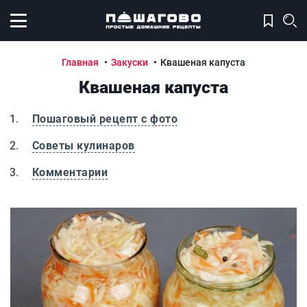
Открыть меню
Главная
Закуски
Квашеная капуста
Квашеная капуста
Пошаговый рецепт с фото
Советы кулинаров
Комментарии
Квашеная капуста
К