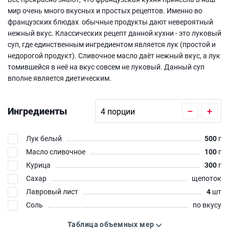
мир очень много вкусных и простых рецептов. Именно во
французских блюдах обычные продукты дают невероятный
нежный вкус. Классических рецепт данной кухни - это луковый
суп, где единственным ингредиентом является лук (простой и
недорогой продукт). Сливочное масло даёт нежный вкус, а лук
томившейся в неё на вкус совсем не луковый. Данный суп
вполне является диетическим.
Ингредиенты
–
+
Лук белый
500
г
Масло сливочное
100
г
Курица
300
г
Сахар
щепоток
Лавровый лист
4
шт
Соль
по вкусу
Таблица объемных мер