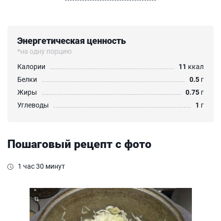
Энергетическая ценность
*на одну порцию
Калории
11
ккал
Белки
0.5
г
Жиры
0.75
г
Углеводы
1
г
Пошаговый рецепт с фото
1 час 30 минут