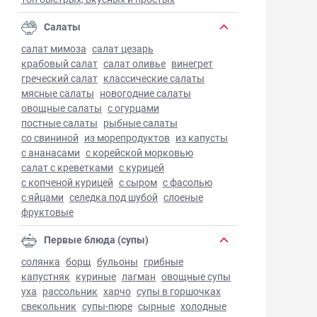
Салаты
салат мимоза
салат цезарь
крабовый салат
салат оливье
винегрет
греческий салат
классические салаты
мясные салаты
новогодние салаты
овощные салаты
с огурцами
постные салаты
рыбные салаты
со свининой
из морепродуктов
из капусты
с ананасами
с корейской морковью
салат с креветками
с курицей
с копченой курицей
с сыром
с фасолью
с яйцами
селедка под шубой
слоеные
фруктовые
Первые блюда (супы)
солянка
борщ
бульоны
грибные
капустняк
куриные
лагман
овощные супы
уха
рассольник
харчо
супы в горшочках
свекольник
супы-пюре
сырные
холодные