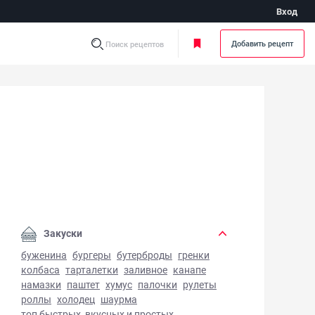
Вход
Добавить рецепт
Поиск рецептов
та соленые - фото готового блюда
Закуски
буженина
бургеры
бутерброды
гренки
колбаса
тарталетки
заливное
канапе
намазки
паштет
хумус
палочки
рулеты
роллы
холодец
шаурма
топ быстрых, вкусных и простых