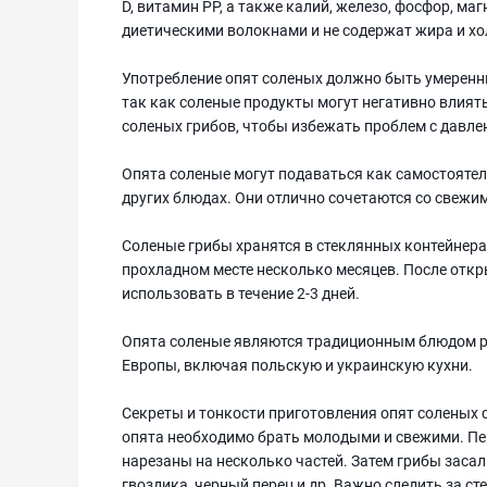
D, витамин РР, а также калий, железо, фосфор, м
диетическими волокнами и не содержат жира и хо
Употребление опят соленых должно быть умеренны
так как соленые продукты могут негативно влиять
соленых грибов, чтобы избежать проблем с давле
Опята соленые могут подаваться как самостоятел
других блюдах. Они отлично сочетаются со свежи
Соленые грибы хранятся в стеклянных контейнерах
прохладном месте несколько месяцев. После откр
использовать в течение 2-3 дней.
Опята соленые являются традиционным блюдом ру
Европы, включая польскую и украинскую кухни.
Секреты и тонкости приготовления опят соленых
опята необходимо брать молодыми и свежими. П
нарезаны на несколько частей. Затем грибы засал
гвоздика, черный перец и др. Важно следить за с