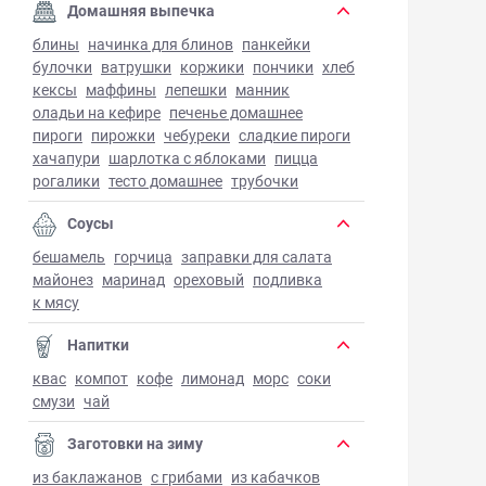
Домашняя выпечка
блины
начинка для блинов
панкейки
булочки
ватрушки
коржики
пончики
хлеб
кексы
маффины
лепешки
манник
оладьи на кефире
печенье домашнее
пироги
пирожки
чебуреки
сладкие пироги
хачапури
шарлотка с яблоками
пицца
рогалики
тесто домашнее
трубочки
Соусы
бешамель
горчица
заправки для салата
майонез
маринад
ореховый
подливка
к мясу
Напитки
квас
компот
кофе
лимонад
морс
соки
смузи
чай
Заготовки на зиму
из баклажанов
с грибами
из кабачков