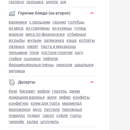
гаспачо
окрошка
шурпа
щи
Горячие блюда (на второе)
вареники
с овощами
гарнир
голубцы
из мяса
из говядины
из курицы
гуляш
жаркое
мясо по-французски
отбивные
из рыбы
жульен
запеканка
каша
котлеты
лазанья
омлет
паста и макароны
пельмени
плов
постное горячее
рагу
стейки
сырники
тефтели
фаршированные перцы
хинкали
шашлыки
яичница
Десерты
безе
бисквит
вафли
глазурь
джем
домашнее варенье
желе
зефир
конфеты
конфитюр
крем для торта
мармелад
мороженое
мусс
пастила
пирожные
повидло
пудинг
сироп
суфле
торты
чизкейк
халва
штрудель