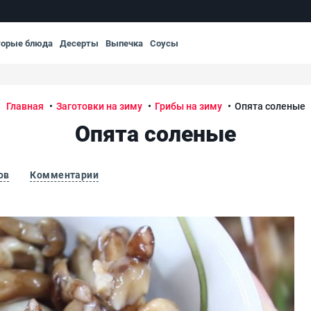
торые блюда
Десерты
Выпечка
Соусы
Главная
Заготовки на зиму
Грибы на зиму
Опята соленые
Опята соленые
ов
Комментарии
Опя