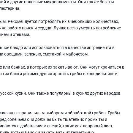
агний и другие полезные микроэлементы. Они также богаты
лестерина.
м. Рекомендуется потреблять их в небольших количествах,
 на работу почек и сердца. Лучше всего умерить потребление
нием и отеками.
ьное блюдо или использоваться в качестве ингредиента в
ми овощами, зеленью, сметаной и майонезом.
 или банках, в которых их закатывают. Они могут храниться в
ытия банки рекомендуется хранить грибы в холодильнике и
сской кухни. Они также популярны в кухнях других народов
 связаны с правильным выбором и обработкой грибов. Грибы
еред соленьем они должны быть тщательно промыты и
иваются с добавлением специй, таких как лавровый лист,
терильностью банок и закатывать их герметично.