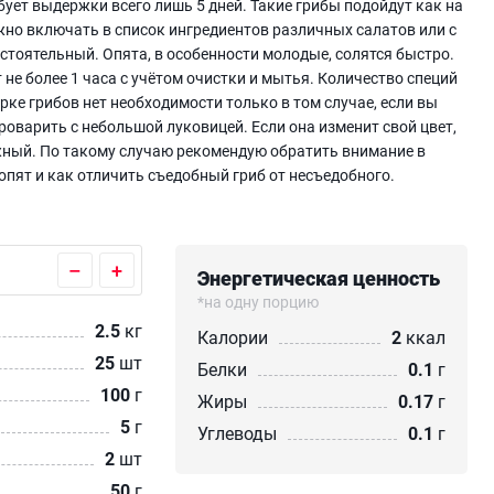
бует выдержки всего лишь 5 дней. Такие грибы подойдут как на
жно включать в список ингредиентов различных салатов или с
стоятельный. Опята, в особенности молодые, солятся быстро.
т не более 1 часа с учётом очистки и мытья. Количество специй
арке грибов нет необходимости только в том случае, если вы
проварить с небольшой луковицей. Если она изменит свой цвет,
жный. По такому случаю рекомендую обратить внимание в
опят и как отличить съедобный гриб от несъедобного.
–
+
Энергетическая ценность
*на одну порцию
2.5
кг
Калории
2
ккал
25
шт
Белки
0.1
г
100
г
Жиры
0.17
г
5
г
Углеводы
0.1
г
2
шт
50
г