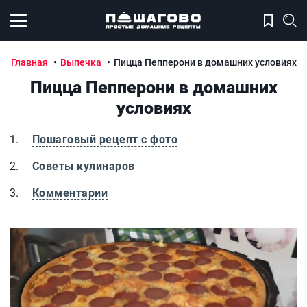
Открыть меню
Главная
Выпечка
Пицца Пепперони в домашних условиях
Пицца Пепперони в домашних
условиях
Пошаговый рецепт с фото
Советы кулинаров
Комментарии
Пицца Пепперони в домашних условиях
П