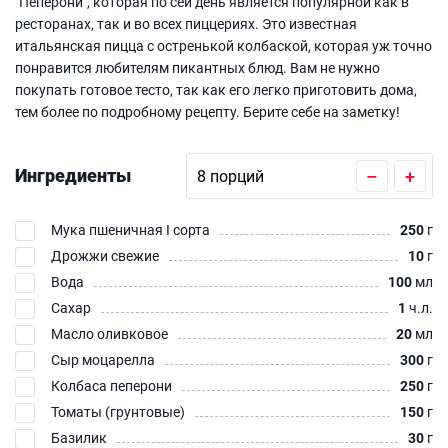
"Пеперони", которая по сей день является популярной как в
ресторанах, так и во всех пиццериях. Это известная
итальянская пицца с остренькой колбаской, которая уж точно
понравится любителям пикантных блюд. Вам не нужно
покупать готовое тесто, так как его легко приготовить дома,
тем более по подробному рецепту. Берите себе на заметку!
Ингредиенты
–
+
Мука пшеничная I сорта
250
г
Дрожжи свежие
10
г
Вода
100
мл
Сахар
1
ч.л.
Масло оливковое
20
мл
Сыр моцарелла
300
г
Колбаса пеперони
250
г
Томаты (грунтовые)
150
г
Базилик
30
г