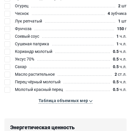
Огурец
2
шт
Чеснок
4
зубчика
Лук репчатый
1
шт
Фунчоза
150
г
Соевый соус
1
ч.л.
Сушеная паприка
1
ч.л.
Кориандр молотый
0.5
ч.л.
Уксус 70%
0.5
ч.л.
Сахар
0.5
ч.л.
Масло растительное
2
ст.л.
Перец чёрный молотый
0.5
ч.л.
Молотый красный перец
0.5
ч.л.
Таблица объемных мер
Энергетическая ценность