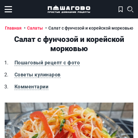
Открыть меню
Главная
Салаты
Салат с фунчозой и корейской морковью
Салат с фунчозой и корейской
морковью
Пошаговый рецепт с фото
Советы кулинаров
Комментарии
Салат с фунчозой и корейской морковью
С