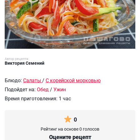
Автор рецепта:
Виктория Семений
Блюдо:
Салаты
/
С корейской морковью
Подойдет на:
Обед
/
Ужин
Время приготовления:
1 час
0
Рейтинг на основе 0 голосов
Оцените рецепт