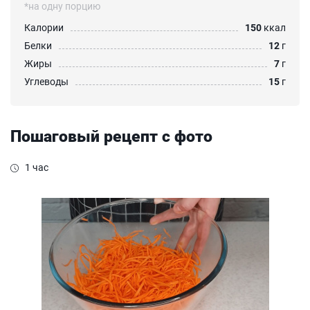
*на одну порцию
Калории
150
ккал
Белки
12
г
Жиры
7
г
Углеводы
15
г
Пошаговый рецепт с фото
1 час