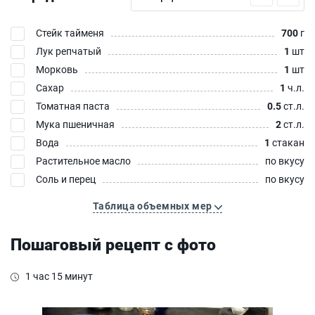
Стейк тайменя
700
г
Лук репчатый
1
шт
Морковь
1
шт
Сахар
1
ч.л.
Томатная паста
0.5
ст.л.
Мука пшеничная
2
ст.л.
Вода
1
стакан
Растительное масло
по вкусу
Соль и перец
по вкусу
Таблица объемных мер
Пошаговый рецепт с фото
1 час 15 минут