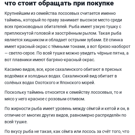
что стоит обращать при покупке
Крупнейшим из семейства лососевых считается именно
таймень, который по праву занимает высокое место среди
всех пресноводных обитателей. Рыба имеет узкую тушку с
приплюснутой головой и заострённым рылом. Такая рыба
является хищником и обладает острыми зубами. Её спинка
имеет красный окрас с тёмными тонами, а вот брюхо наоборот
— светло-серое. По всей тушке можно увидеть чёрные пятна, а
вот плавники имеют багряно-красный окрас.
Касаемо видов, все, крое сахалинского обитают в пресных
водоёмах и холодных водах. Сахалинский вид обитает в
солёных водах Охотского и Японского морей.
Поскольку таймень относится к семейству лососевых, то и
мясо у него красное с розовым отливом.
По жирности рыба имеет уровень между сёмгой и кетой и он, в
отличие от многих других видов, равномерно распределён по
всей тушке.
По вкусу рыба не такая, как сёмга или лосось за счёт того, что