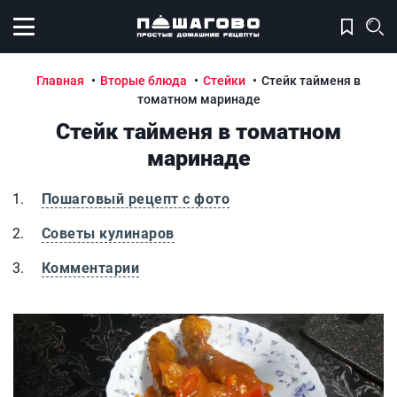
Открыть меню
Главная
Вторые блюда
Стейки
Стейк тайменя в
томатном маринаде
Стейк тайменя в томатном
маринаде
Пошаговый рецепт с фото
Советы кулинаров
Комментарии
Стейк тайменя в томатном маринаде
С