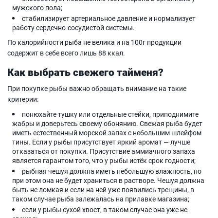
мужского пола;
стабилизирует артериальное давление и нормализует
работу сердечно-сосудистой системы.
По калорийности рыба не велика и на 100г продукции
содержит в себе всего лишь 88 ккал.
Как выбрать свежего тайменя?
При покупке рыбы важно обращать внимание на такие
критерии:
понюхайте тушку или отдельные стейки, приподнимите
жабры и доверьтесь своему обонянию. Свежая рыба будет
иметь естественный морской запах с небольшим шлейфом
тины. Если у рыбы присутствует яркий аромат — лучше
отказаться от покупки. Присутствие аммиачного запаха
является гарантом того, что у рыбы истёк срок годности;
рыбная чешуя должна иметь небольшую влажность, но
при этом она не будет храниться в растворе. Чешуя должна
быть не ломкая и если на ней уже появились трещины, в
таком случае рыба залежалась на прилавке магазина;
если у рыбы сухой хвост, в таком случае она уже не