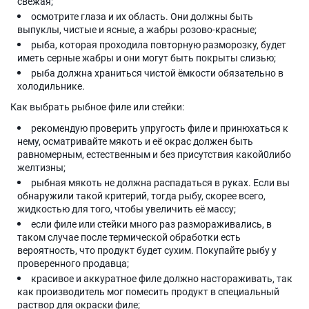
свежая;
осмотрите глаза и их область. Они должны быть
выпуклы, чистые и ясные, а жабры розово-красные;
рыба, которая проходила повторную разморозку, будет
иметь серные жабры и они могут быть покрыты слизью;
рыба должна храниться чистой ёмкости обязательно в
холодильнике.
Как выбрать рыбное филе или стейки:
рекомендую проверить упругость филе и принюхаться к
нему, осматривайте мякоть и её окрас должен быть
равномерным, естественным и без присутствия какой0либо
желтизны;
рыбная мякоть не должна распадаться в руках. Если вы
обнаружили такой критерий, тогда рыбу, скорее всего,
жидкостью для того, чтобы увеличить её массу;
если филе или стейки много раз размораживались, в
таком случае после термической обработки есть
вероятность, что продукт будет сухим. Покупайте рыбу у
проверенного продавца;
красивое и аккуратное филе должно настораживать, так
как производитель мог помесить продукт в специальный
раствор для окраски филе;