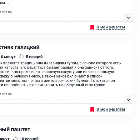
м....
иенты:
 квашеная, Капуста белокочанная, Лук репчатый, Чеснок, Свинина,
оматная паста, Тмин, Кориандр
В мои рецепты
стняк галицкий
 10
минут
5
порций
к является традиционным галицким супом, в основе которого есть
я капуста. Его рецептура бывает разная и она зависит от того,
ко сильно промывают квашеную капусту или вовсе используют
свежую белокочанную, а также какое включают в список
ентов мясо: копчёности или классический бульон. Готовится он
 и попробовать его приготовить на обеденный стол нужно....
иенты:
 четверти, Капуста белокочанная, Морковь , Лук репчатый,
ль, Томатная паста, Пшено, Сало, Мука пшеничная I сорта, Специи,
В мои рецепты
растительное
ный паштет
минут
10
порций