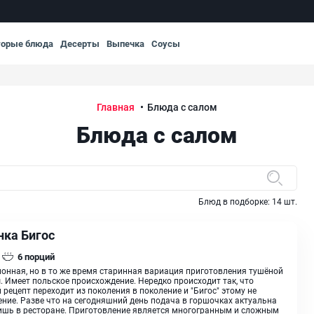
торые блюда
Десерты
Выпечка
Соусы
Главная
Блюда с салом
Блюда с салом
Блюд в подборке:
14
шт.
нка Бигос
6
порций
онная, но в то же время старинная вариация приготовления тушёной
. Имеет польское происхождение. Нередко происходит так, что
 рецепт переходит из поколения в поколение и "Бигос" этому не
ние. Разве что на сегодняшний день подача в горшочках актуальна
ишь в ресторане. Приготовление является многогранным и сложным