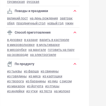
грузинская
русская
Поводы и праздники
великий пост
на день рождения
завтрак
обед
праздничный стол
новый год
ужин
Способ приготовления
в духовке
в казане
варить в кастрюле
в микроволновке
в мультиварке
в мясорубке
на мангале
готовить на пару
на сковороде
на электрогриле
По продукту
из тыквы
из фарша
из свинины
из говядины
из мяса
из картошки
из творога
из баранины
из яиц
с рисом
из макарон
из йогурта
из птицы
из индейки
из утки
из теста
на молоке