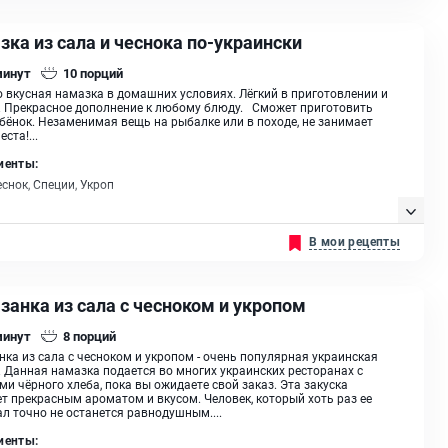
ка из сала и чеснока по-украински
минут
10
порций
 вкусная намазка в домашних условиях. Лёгкий в приготовлении и
 Прекрасное дополнение к любому блюду. Сможет приготовить
бёнок. Незаменимая вещь на рыбалке или в походе, не занимает
ста!...
иенты:
еснок, Специи, Укроп
В мои рецепты
занка из сала с чесноком и укропом
минут
8
порций
ка из сала с чесноком и укропом - очень популярная украинская
. Данная намазка подается во многих украинских ресторанах с
ми чёрного хлеба, пока вы ожидаете свой заказ. Эта закуска
т прекрасным ароматом и вкусом. Человек, который хоть раз ее
л точно не останется равнодушным....
иенты: