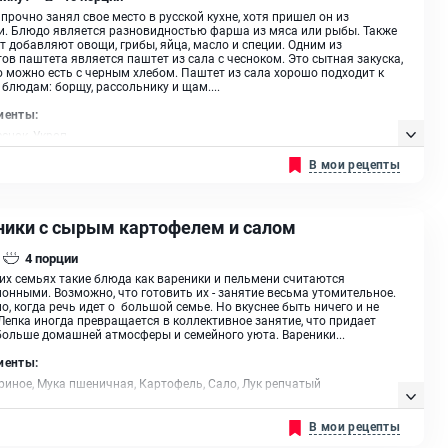
прочно занял свое место в русской кухне, хотя пришел он из
. Блюдо является разновидностью фарша из мяса или рыбы. Также
т добавляют овощи, грибы, яйца, масло и специи. Одним из
ов паштета является паштет из сала с чесноком. Это сытная закуска,
 можно есть с черным хлебом. Паштет из сала хорошо подходит к
блюдам: борщу, рассольнику и щам....
иенты:
еснок, Укроп
В мои рецепты
ники с сырым картофелем и салом
4
порции
их семьях такие блюда как вареники и пельмени считаются
онными. Возможно, что готовить их - занятие весьма утомительное.
о, когда речь идет о большой семье. Но вкуснее быть ничего и не
Лепка иногда превращается в коллективное занятие, что придает
ольше домашней атмосферы и семейного уюта. Вареники...
иенты:
риное, Мука пшеничная, Картофель, Сало, Лук репчатый
В мои рецепты