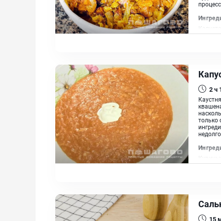
процессо
Ингред
Капуста
Сало, Т
Капу
2 ч
Каустня
квашена
насколь
только 
ингреди
недолго
Ингред
Куриные
Картофе
Масло 
Саль
15