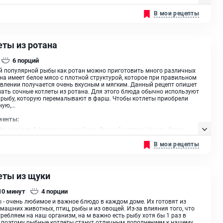
В мои рецепты
еты из ротана
6
порций
й популярной рыбы как ротан можно приготовить много различных
на имеет белое мясо с плотной структурой, которое при правильном
влении получается очень вкусным и мягким. Данный рецепт опишет
лать сочные котлеты из ротана. Для этого блюда обычно используют
рыбу, которую перемалывают в фарш. Чтобы котлеты приобрели
ую,...
иенты:
Лук репчатый, Крупа манная, Сало, Яичный желток, Чеснок, Смесь
 Панировочные сухари
В мои рецепты
еты из щуки
 10
минут
4
порции
 - очень любимое и важное блюдо в каждом доме. Их готовят из
машних животных, птиц, рыбы и из овощей. Из-за влияния того, что
ребляем на наш организм, на м важно есть рыбу хотя бы 1 раз в
 поэтому рыбные котлеты станут отличным дополнением к нашему