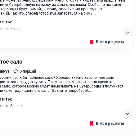
вить бутербродную намазку из сала с чесноком. Особенно полезны
утерброды будут зимой, в период увеличения простудных
аний. Так что, вперёд готовить! Запасаться на зиму!...
иенты:
еснок, Укроп
В мои рецепты
тое сало
минут
5
порций
усский не любит солёное сало? Хорошо вкусно засоленное сало
достаточно трудно купить. Так можно самостоятельно сделать
 сало, которое можно будет намазывать на бутерброды и получится
не хуже традиционного сала. Давайте попробуем!...
иенты:
еснок, Зелень
бятся:
Мясорубка
В мои рецепты