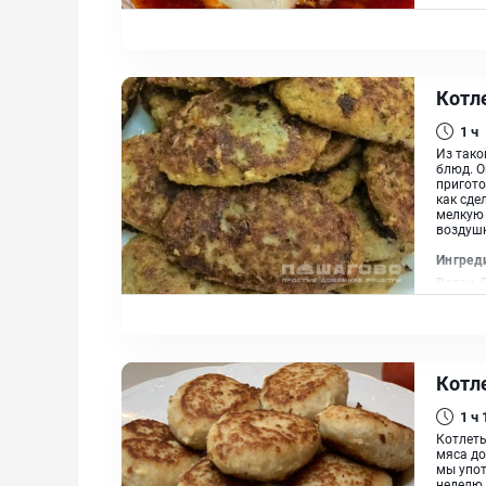
Котл
1 ч
Из тако
блюд. О
пригото
как сде
мелкую 
воздушн
Ингред
Ротан, 
перцев,
Котл
1 ч
Котлеты
мяса до
мы упот
неделю,