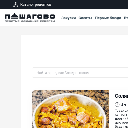
Каталог рецептов
Закуски
Салаты
Первые блюда
В
Быстрый поиск рецепта по названию
Соля
4 ч
Традици
капусты
древний
исключе
будет л