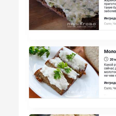
пригото
такие б
заболев
Ингред
Сало, Ч
Моло
20
Какой р
сейчас 
молотое
ни чем 
Ингред
Сало, Ч
Понадо