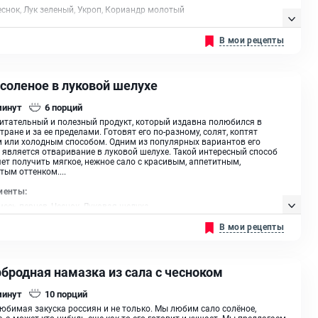
еснок, Лук зеленый, Укроп, Кориандр молотый
В мои рецепты
 соленое в луковой шелухе
минут
6
порций
питательный и полезный продукт, который издавна полюбился в
тране и за ее пределами. Готовят его по-разному, солят, коптят
 или холодным способом. Одним из популярных вариантов его
 является отваривание в луковой шелухе. Такой интересный способ
ет получить мягкое, нежное сало с красивым, аппетитным,
тым оттенком....
иенты:
месь перцев, Чеснок, Луковая шелуха
В мои рецепты
рбродная намазка из сала с чесноком
минут
10
порций
любимая закуска россиян и не только. Мы любим сало солёное,
, а может кто-нибудь еще как-то его готовит и кушает. Мы предлагаем