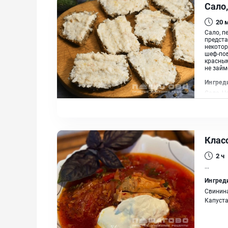
Сало
20
Сало, п
предста
некотор
шеф-пов
красным
не займ
Ингред
Сало, Ч
Клас
2 ч
...
Ингред
Свинина
Капуста