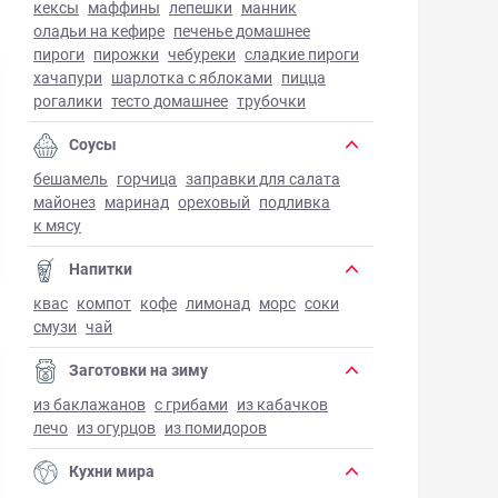
кексы
маффины
лепешки
манник
оладьи на кефире
печенье домашнее
пироги
пирожки
чебуреки
сладкие пироги
хачапури
шарлотка с яблоками
пицца
рогалики
тесто домашнее
трубочки
Соусы
бешамель
горчица
заправки для салата
майонез
маринад
ореховый
подливка
к мясу
Напитки
квас
компот
кофе
лимонад
морс
соки
смузи
чай
Заготовки на зиму
из баклажанов
с грибами
из кабачков
лечо
из огурцов
из помидоров
Кухни мира