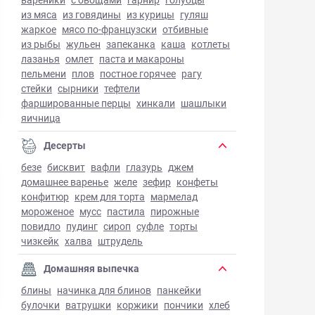
из мяса
из говядины
из курицы
гуляш
жаркое
мясо по-французски
отбивные
из рыбы
жульен
запеканка
каша
котлеты
лазанья
омлет
паста и макароны
пельмени
плов
постное горячее
рагу
стейки
сырники
тефтели
фаршированные перцы
хинкали
шашлыки
яичница
Десерты
безе
бисквит
вафли
глазурь
джем
домашнее варенье
желе
зефир
конфеты
конфитюр
крем для торта
мармелад
мороженое
мусс
пастила
пирожные
повидло
пудинг
сироп
суфле
торты
чизкейк
халва
штрудель
Домашняя выпечка
блины
начинка для блинов
панкейки
булочки
ватрушки
коржики
пончики
хлеб