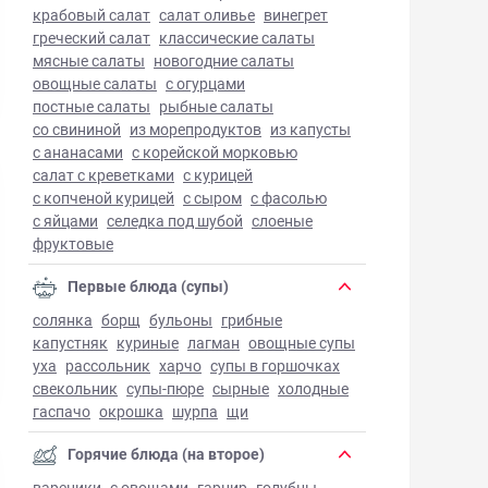
крабовый салат
салат оливье
винегрет
греческий салат
классические салаты
мясные салаты
новогодние салаты
овощные салаты
с огурцами
постные салаты
рыбные салаты
со свининой
из морепродуктов
из капусты
с ананасами
с корейской морковью
салат с креветками
с курицей
с копченой курицей
с сыром
с фасолью
с яйцами
селедка под шубой
слоеные
фруктовые
Первые блюда (супы)
солянка
борщ
бульоны
грибные
капустняк
куриные
лагман
овощные супы
уха
рассольник
харчо
супы в горшочках
свекольник
супы-пюре
сырные
холодные
гаспачо
окрошка
шурпа
щи
Горячие блюда (на второе)
вареники
с овощами
гарнир
голубцы