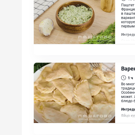
Паштет 
Франции
в паште
вариант
которую
первым 
Ингред
Сало, Ч
Варе
1 ч
Во мног
традици
Особенн
может. 
блюдо б
Ингред
Яйцо ку