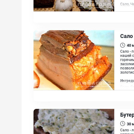
Сало, Ч
Сало
40
Сало - 
нашей с
горячим
засолки
позволя
золотис
Ингред
Сало, С
Буте
30
Сало - 
жареное