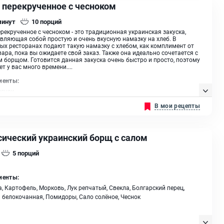
, перекрученное с чесноком
минут
10
порций
ерекрученное с чесноком - это традиционная украинская закуска,
вляющая собой простую и очень вкусную намазку на хлеб. В
ых ресторанах подают такую намазку с хлебом, как комплимент от
ара, пока вы ожидаете свой заказ. Также она идеально сочетается с
 борщом. Готовится данная закуска очень быстро и просто, поэтому
ет у вас много времени....
иенты:
еснок
В мои рецепты
сический украинский борщ с салом
5
порций
иенты:
, Картофель, Морковь, Лук репчатый, Свекла, Болгарский перец,
 белокочанная, Помидоры, Сало солёное, Чеснок