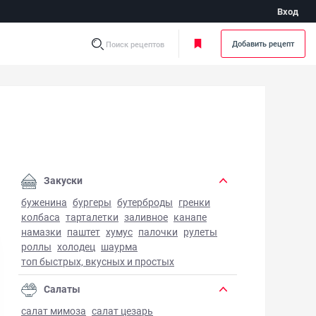
Вход
Добавить рецепт
Поиск рецептов
Закуски
буженина
бургеры
бутерброды
гренки
колбаса
тарталетки
заливное
канапе
намазки
паштет
хумус
палочки
рулеты
роллы
холодец
шаурма
топ быстрых, вкусных и простых
Салаты
салат мимоза
салат цезарь