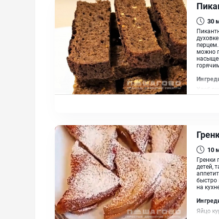
Пика
30
Пикантн
духовке
перцем.
можно п
насыщен
горячим
Ингред
Хлеб рж
Грен
10
Гренки 
детей, 
аппетит
быстро 
на кухн
Ингред
Яйцо ку