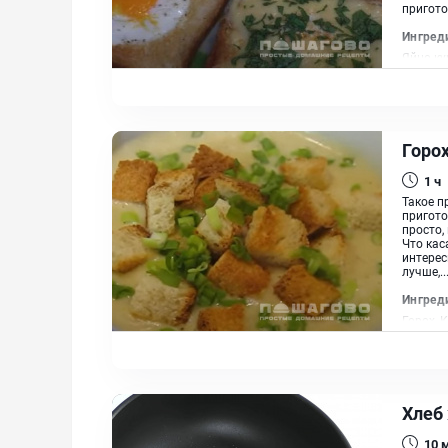
пригото
Ингред
Яйцо ку
Масло 
Горо
1 ч
Такое п
пригото
просто,
Что кас
интерес
лучше,..
Ингред
Горох, 
Сливки 
растит
Хлеб
10