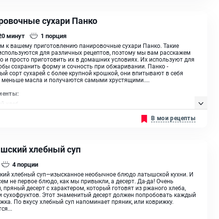
ровочные сухари Панко
 20
минут
1
порция
м к вашему приготовлению панировочные сухари Панко. Такие
используются для различных рецептов, поэтому мы вам расскажем
ко и просто приготовить их в домашних условиях. Их используют для
тобы сохранить форму и сочность при обжаривании. Панко -
ый сорт сухарей с более крупной крошкой, они впитывают в себя
 меньше масла и получаются самыми хрустящими....
иенты:
й хлеб
В мои рецепты
шский хлебный суп
4
порции
кий хлебный суп—изысканное необычное блюдо латышской кухни. И
сем не первое блюдо, как мы привыкли, а десерт. Да-да! Очень
, пряный десерт с характером, который готовят из ржаного хлеба,
и сухофруктов. Этот знаменитый десерт должен попробовать каждый
жка. По вкусу хлебный суп напоминает пряник, или коврижку.
ся...