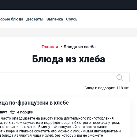
торые блюда
Десерты
Выпечка
Соусы
Главная
Блюда из хлеба
Блюда из хлеба
Блюд в подборке:
118
шт.
ица по-французски в хлебе
инут
4
порции
 часто опаздываете на работу из-за длительного приготовления
а, то в таком случае вам подойдёт рецепт быстрого перекуса утром,
 готовится в течение 5 минут. Французский завтрак отлично
т к кофе, а главное сочетать его можно с любимыми ингредиентами.
 блюда являются яйца и хлеб, без которых вы не сможете