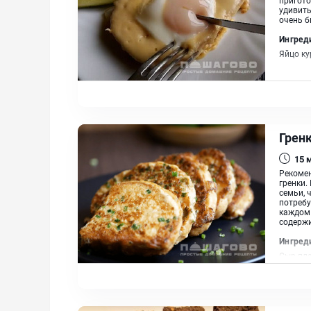
удивить
очень б
Ингред
Яйцо ку
Гренк
15
Рекомен
гренки.
семьи, 
потребу
каждом 
содержи
Ингред
Сыр пла
растит