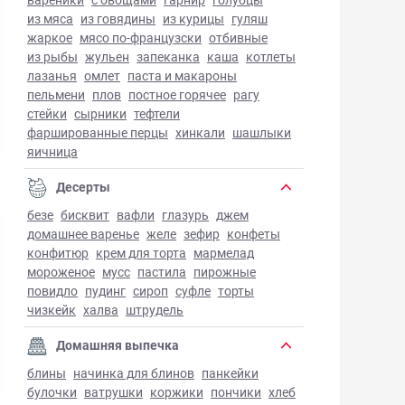
из мяса
из говядины
из курицы
гуляш
жаркое
мясо по-французски
отбивные
из рыбы
жульен
запеканка
каша
котлеты
лазанья
омлет
паста и макароны
пельмени
плов
постное горячее
рагу
стейки
сырники
тефтели
фаршированные перцы
хинкали
шашлыки
яичница
Десерты
безе
бисквит
вафли
глазурь
джем
домашнее варенье
желе
зефир
конфеты
конфитюр
крем для торта
мармелад
мороженое
мусс
пастила
пирожные
повидло
пудинг
сироп
суфле
торты
чизкейк
халва
штрудель
Домашняя выпечка
блины
начинка для блинов
панкейки
булочки
ватрушки
коржики
пончики
хлеб