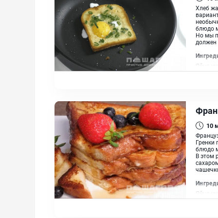
Хлеб жа
вариант
необычн
блюдо м
Но мы п
должен 
Ингред
Яйцо ку
Фран
10
Француз
Гренки 
блюдо м
В этом 
сахаром
чашечко
Ингред
Яйцо ку
Масло с