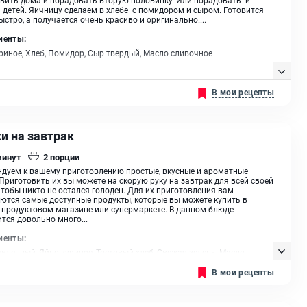
 детей. Яичницу сделаем в хлебе с помидором и сыром. Готовится
ыстро, а получается очень красиво и оригинально....
иенты:
риное, Хлеб, Помидор, Сыр твердый, Масло сливочное
В мои рецепты
и на завтрак
минут
2
порции
дуем к вашему приготовлению простые, вкусные и ароматные
 Приготовить их вы можете на скорую руку на завтрак для всей своей
чтобы никто не остался голоден. Для их приготовления вам
ются самые доступные продукты, которые вы можете купить в
продуктовом магазине или супермаркете. В данном блюде
тся довольно много...
иенты:
вленный, Яйцо куриное, Тостовый хлеб, Свежая зелень, Масло
ельное
В мои рецепты