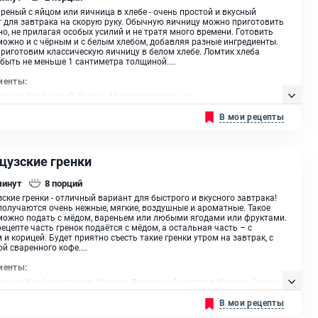
реный с яйцом или яичница в хлебе - очень простой и вкусный
 для завтрака на скорую руку. Обычную яичницу можно приготовить
о, не прилагая особых усилий и не тратя много времени. Готовить
ожно и с чёрным и с белым хлебом, добавляя разные ингредиенты.
риготовим классическую яичницу в белом хлебе. Ломтик хлеба
быть не меньше 1 сантиметра толщиной....
иенты:
риное, Хлеб белый, Зелень, Масло растительное
В мои рецепты
цузские гренки
минут
8
порций
ские гренки - отличный вариант для быстрого и вкусного завтрака!
получаются очень нежные, мягкие, воздушные и ароматные. Такое
ожно подать с мёдом, вареньем или любыми ягодами или фруктами.
рецепте часть гренок подаётся с мёдом, а остальная часть – с
 и корицей. Будет приятно съесть такие гренки утром на завтрак, с
й сваренного кофе....
иенты:
риное, Хлеб для тостов, Молоко, Ванильный экстракт, Корица, Сахар,
ливочное, Масло растительное
В мои рецепты