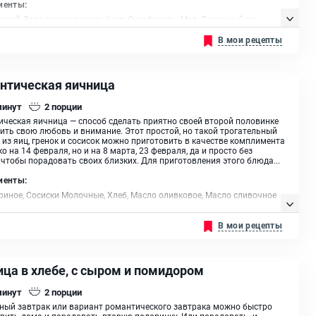
иенты:
аной, Вода горячая кипячёная, Сухофрукты, Мед, Лимонный сок,
ряностей, Сливки 33%, Сахарная пудра
В мои рецепты
нтическая яичница
минут
2
порции
ческая яичница — способ сделать приятно своей второй половинке
ить свою любовь и внимание. Этот простой, но такой трогательный
 из яиц, гренок и сосисок можно приготовить в качестве комплимента
ко на 14 февраля, но и на 8 марта, 23 февраля, да и просто без
 чтобы порадовать своих близких. Для приготовления этого блюда...
иенты:
риное, Сосиски Молочные, Хлеб, Масло оливковое, Масло сливочное
В мои рецепты
ица в хлебе, с сыром и помидором
минут
2
порции
ый завтрак или вариант романтического завтрака можно быстро
вить дома и порадовать вторую половинку. Или порадовать и