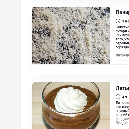
Пани
1 ч
Советуе
сухари 
как лег
того, ч
отдельн
гораздо
Ингред
Тостовы
Латы
4 ч
Латышс
это сов
вкусный
специй 
сладкое
Продает