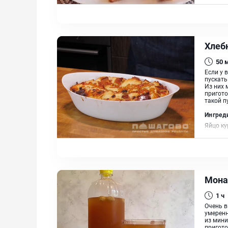
сливочн
Хлеб
50
Если у 
пускать
Из них 
пригото
такой п
Ингред
Яйцо ку
Масло 
Мона
1 ч
Очень в
умеренн
из мини
пригото