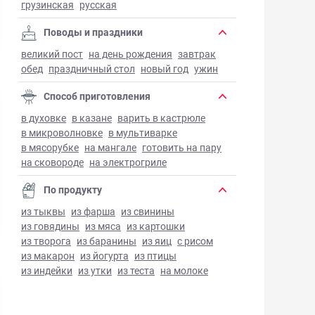
грузинская
русская
Поводы и праздники
великий пост
на день рождения
завтрак
обед
праздничный стол
новый год
ужин
Способ приготовления
в духовке
в казане
варить в кастрюле
в микроволновке
в мультиварке
в мясорубке
на мангале
готовить на пару
на сковороде
на электрогриле
По продукту
из тыквы
из фарша
из свинины
из говядины
из мяса
из картошки
из творога
из баранины
из яиц
с рисом
из макарон
из йогурта
из птицы
из индейки
из утки
из теста
на молоке