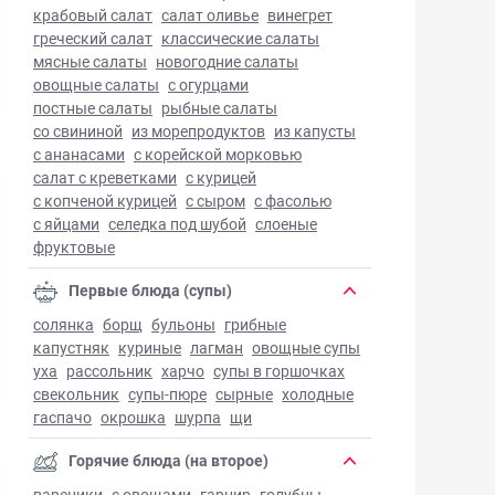
крабовый салат
салат оливье
винегрет
греческий салат
классические салаты
мясные салаты
новогодние салаты
овощные салаты
с огурцами
постные салаты
рыбные салаты
со свининой
из морепродуктов
из капусты
с ананасами
с корейской морковью
салат с креветками
с курицей
с копченой курицей
с сыром
с фасолью
с яйцами
селедка под шубой
слоеные
фруктовые
Первые блюда (супы)
солянка
борщ
бульоны
грибные
капустняк
куриные
лагман
овощные супы
уха
рассольник
харчо
супы в горшочках
свекольник
супы-пюре
сырные
холодные
гаспачо
окрошка
шурпа
щи
Горячие блюда (на второе)
вареники
с овощами
гарнир
голубцы