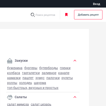
Вход
Добавить рецепт
Поиск рецептов
Закуски
буженина
бургеры
бутерброды
гренки
колбаса
тарталетки
заливное
канапе
намазки
паштет
хумус
палочки
рулеты
роллы
холодец
шаурма
топ быстрых, вкусных и простых
Салаты
салат мимоза
салат цезарь