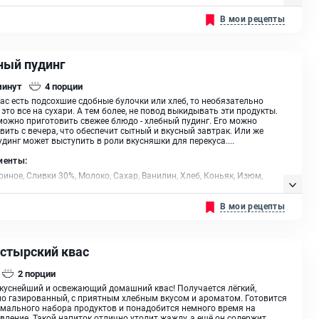
ое, Сахарная пудра
В мои рецепты
ный пудинг
минут
4
порции
вас есть подсохшие сдобные булочки или хлеб, то необязательно
 это все на сухари. А тем более, не повод выкидывать эти продукты.
можно приготовить свежее блюдо - хлебный пудинг. Его можно
вить с вечера, что обеспечит сытный и вкусный завтрак. Или же
удинг может выступить в роли вкусняшки для перекуса....
иенты:
риное, Сливки 30%, Молоко, Сахар, Ванилин, Хлеб, Коньяк, Изюм,
сливочное
В мои рецепты
стырский квас
2
порции
куснейший и освежающий домашний квас! Получается лёгкий,
о газированный, с приятным хлебным вкусом и ароматом. Готовится
мального набора продуктов и понадобится немного время на
вление. Такой напиток отлично утолит жажду, а ещё он содержит