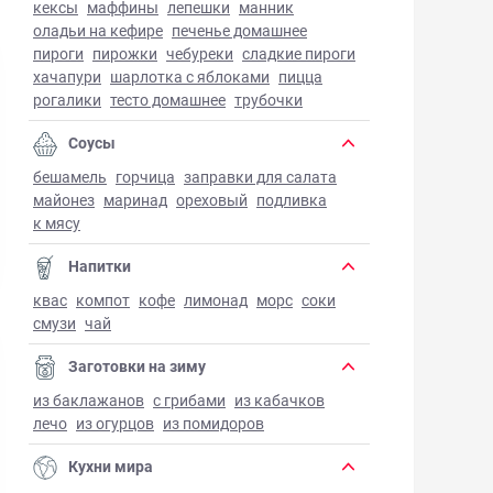
кексы
маффины
лепешки
манник
оладьи на кефире
печенье домашнее
пироги
пирожки
чебуреки
сладкие пироги
хачапури
шарлотка с яблоками
пицца
рогалики
тесто домашнее
трубочки
Соусы
бешамель
горчица
заправки для салата
майонез
маринад
ореховый
подливка
к мясу
Напитки
квас
компот
кофе
лимонад
морс
соки
смузи
чай
Заготовки на зиму
из баклажанов
с грибами
из кабачков
лечо
из огурцов
из помидоров
Кухни мира