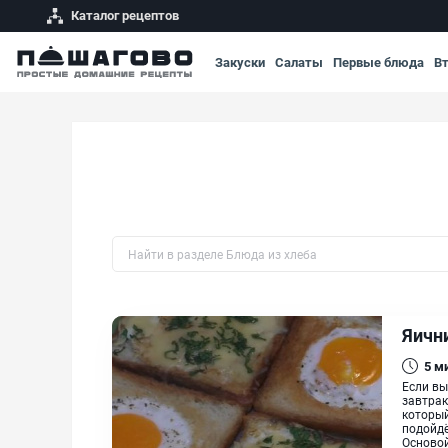
Каталог рецептов
Закуски
Салаты
Первые блюда
В
Быстрый поиск рецепта по названию
Яичн
5
м
Если вы
завтрак
который
подойдё
Основой