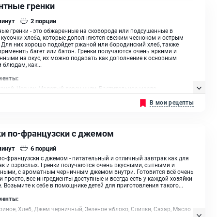
нтные гренки
минут
2
порции
ые гренки - это обжаренные на сковороде или подсушенные в
 кусочки хлеба, которые дополняются свежим чесноком и острым
 Для них хорошо подойдет ржаной или бородинский хлеб, также
рименить багет или батон. Гренки получаются очень яркими и
ными на вкус, их можно подавать как дополнение к основным
 блюдам, как...
иенты:
аной, Чеснок, Молотый перец чили, Растительное масло
В мои рецепты
ки по-французски с джемом
минут
6
порций
по-французски с джемом - питательный и отличный завтрак как для
так и взрослых. Гренки получаются очень вкусными, сытными и
ными, с ароматным черничным джемом внутри. Готовится всё очень
и просто, все ингредиенты доступные и всегда есть у каждой хозяйки
е. Возьмите к себе в помощнике детей для приготовления такого...
иенты:
риное, Хлеб, Джем черничный, Зеленое яблоко, Сливки, Сахар, Масло