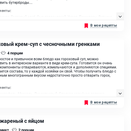
вить бутерброды....
иенты:
риное, Тостовый хлеб, Сыр голландский, Укроп, Помидоры, Ветчина,
растительное
В мои рецепты
ховый крем-суп с чесночными гренками
4
порции
ростое и привычное всем блюдо как гороховый суп, можно
вить в интересном варианте в виде крем-супа. Готовится он очень
 компоненты отвариваются, измельчаются и дополняются специями.
ается состава, то у каждой хозяйки он свой. Чтобы получить блюдо с
ным многогранным вкусом недостаточно просто отварить горох,
.
иенты:
Картофель, Морковь, Лук репчатый, Сладкая копчёная паприка,
20%, Хлеб белый, Чеснок, Масло оливковое, Прованские травы, Масло
В мои рецепты
ельное
 жареный с яйцом
минут
2
порции