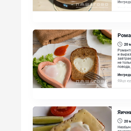
Ингред
Хлеб рж
Смесь п
Рома
20
Романти
и выраз
завтрак
не толь
повода,
Ингред
Яйцо ку
Яичн
20
Необычн
пригото