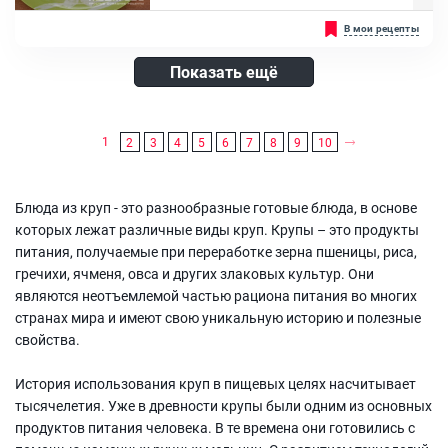
Масло сливочное, Мед
Овсяная каша на завтрак. Казалось бы, что может быть проще?
В мои рецепты
Однако по-настоящему полезной является только тот геркулес,
который необходимо варить 20-30 минут. Обработанные же
хлопья, для приготовления которых достаточно кипятка или
Показать ещё
пятиминутной варки, к сожалению, не так полезны. Поэтому
использование мультиварки вполне оправдано, если вы хотите
приготовить...
Ингредиенты:
1
2
3
4
5
6
7
8
9
10
Молоко, Геркулес, Сахар
Блюда из круп - это разнообразные готовые блюда, в основе
которых лежат различные виды круп. Крупы – это продукты
питания, получаемые при переработке зерна пшеницы, риса,
гречихи, ячменя, овса и других злаковых культур. Они
являются неотъемлемой частью рациона питания во многих
странах мира и имеют свою уникальную историю и полезные
свойства.
История использования круп в пищевых целях насчитывает
тысячелетия. Уже в древности крупы были одним из основных
продуктов питания человека. В те времена они готовились с