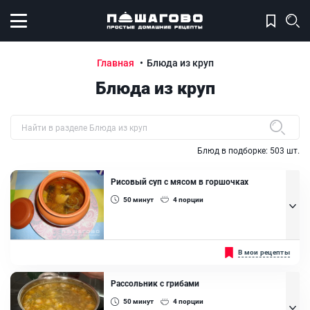
Открыть меню
Главная
Блюда из круп
Блюда из круп
Быстрый поиск рецепта по названию
Блюд в подборке:
503
шт.
Рисовый суп с мясом в горшочках
50
минут
4
порции
Варится он чуть дольше, чем на плите, но получается более
В мои рецепты
вкусным, наваристым, ароматным. И совсем не обязательно
иметь русскую печь, для приготовления вкусного рисового супа
нам понадобится только духовка....
Рассольник с грибами
Ингредиенты:
50
минут
4
порции