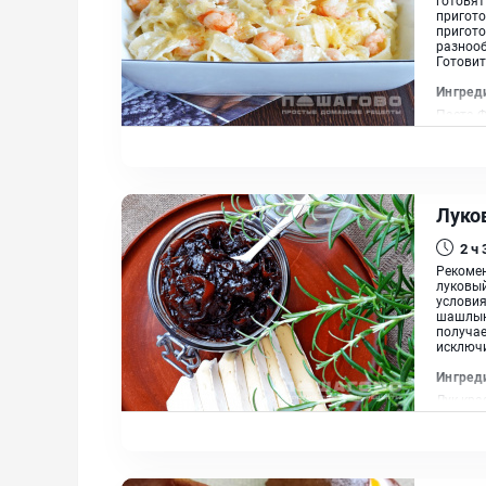
пригото
пригото
разнооб
Готовит
Ингред
Паста Ф
орех мо
масло
Луко
2 ч
Рекомен
луковый
условия
шашлык
получае
исключи
Ингред
Лук кра
Прованс