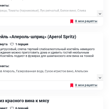
иенты:
рицы, Томаты (парниковые), Лук репчатый, Белое вино, Слива
, Чеснок, Масло сливочное, Кинза, Острый перец, Уцхо-сунели, Смесь
 Масло растительное
В мои рецепты
йль «Апероль-шприц» (Aperol Spritz)
инута
1
порция
 цитрусовый, слегка терпкий слабоалкогольный коктейль немецкого
ждения можно приготовить дома и удивить гостей необычным
 Коктейль подают в фужерах для шампанского или вина на тонкой
.
иенты:
в Апероль, Газированная вода, Сухое игристое вино, Апельсин
В мои рецепты
из красного вина к мясу
минут
6
порций