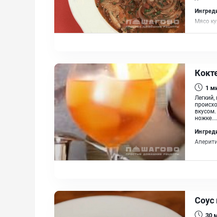
Ингред
Мясо ку
садовая
перцев,
Кокте
1
м
Легкий,
происхо
вкусом.
ножке...
Ингред
Аперити
Соус 
30