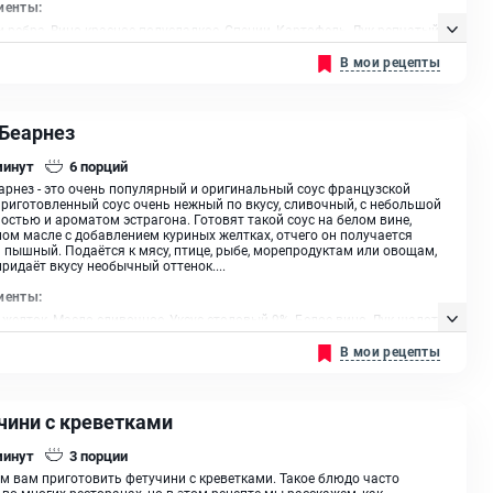
иенты:
 ребра, Вино красное полусладкое, Специи, Картофель, Лук репчатый,
 Грибы вешенка, Масло растительное
В мои рецепты
 Беарнез
минут
6
порций
арнез - это очень популярный и оригинальный соус французской
Приготовленный соус очень нежный по вкусу, сливочный, с небольшой
остью и ароматом эстрагона. Готовят такой соус на белом вине,
ом масле с добавлением куриных желтках, отчего он получается
и пышный. Подаётся к мясу, птице, рыбе, морепродуктам или овощам,
придаёт вкусу необычный оттенок....
иенты:
желток, Масло сливочное, Уксус столовый 9%, Белое вино, Лук шалот,
н, Петрушка (зелень)
В мои рецепты
чини с креветками
минут
3
порции
м вам приготовить фетучини с креветками. Такое блюдо часто
 во многих ресторанах, но в этом рецепте мы расскажем, как