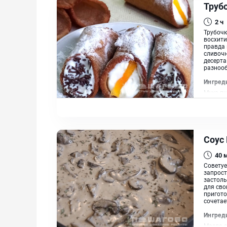
Труб
2 ч
Трубочк
восхити
правда 
сливочн
десерта
разнооб
Ингред
Мука пш
полусла
сахар и
растит
Соус
40
Советуе
запрост
застоль
для сво
пригото
сочетает
Ингред
Масло с