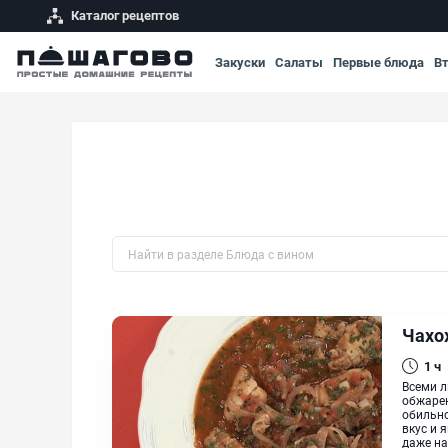
Каталог рецептов
Закуски
Салаты
Первые блюда
В
Быстрый поиск рецепта по названию
Чахо
1 ч
Всеми л
обжарен
обильно
вкус и 
даже на