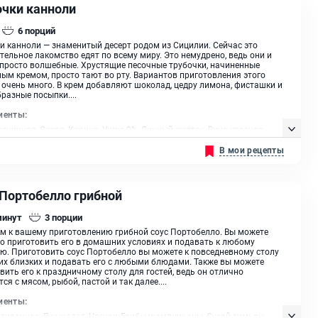
очки канноли
6
порций
и канноли — знаменитый десерт родом из Сицилии. Сейчас это
тельное лакомство едят по всему миру. Это немудрено, ведь они и
просто волшебные. Хрустящие песочные трубочки, начиненные
ым кремом, просто тают во рту. Вариантов приготовления этого
 очень много. В крем добавляют шоколад, цедру лимона, фисташки и
разные посыпки....
иенты:
еничная, Сахар, Корица, Уксус 9%, Яичный желток, Вино красное
дкое, Творожный сыр, Масло сливочное, Сахарная пудра, Ванильный
В мои рецепты
ли ванилин, Лимонный ликер , Масло растительное, Масло
ельное
 Портобелло грибной
минут
3
порции
м к вашему приготовлению грибной соус Портобелло. Вы можете
о приготовить его в домашних условиях и подавать к любому
ю. Приготовить соус Портобелло вы можете к повседневному столу
их близких и подавать его с любыми блюдами. Также вы можете
вить его к праздничному столу для гостей, ведь он отлично
ся с мясом, рыбой, пастой и так далее....
иенты:
ливочное, Лук шалот, Чеснок, Грибы шампиньоны, Сухой тимьян,