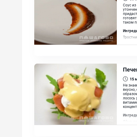
Соус из
утончен
придаст
готовят
таком п
Ингред
Тростни
сливоч
Пече
15
Не знае
вкусно,
образом
лосось 
витамин
концент
Ингред
Яйцо ку
Булочк