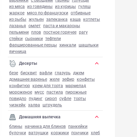
из мяса
из говядины
из курицы
гуляш
жаркое
мясо по-французски
отбивные
из рыбы
жульен
запеканка
каша
котлеты
лазанья
омлет
паста и макароны
пельмени
плов
постное горячее
рагу
стейки
сырники
тефтели
фаршированные перцы
хинкали
шашлыки
яичница
Десерты
безе
бисквит
вафли
глазурь
джем
домашнее варенье
желе
зефир
конфеты
конфитюр
крем для торта
мармелад
мороженое
мусс
пастила
пирожные
повидло
пудинг
сироп
суфле
торты
чизкейк
халва
штрудель
Домашняя выпечка
блины
начинка для блинов
панкейки
булочки
ватрушки
коржики
пончики
хлеб