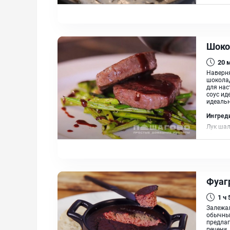
Белое в
Шоко
20
Наверня
шоколад
для нас
соус ид
идеальн
Ингред
Лук шал
Масло с
Фуаг
1 ч
Залежал
обычный
предлаг
печени.