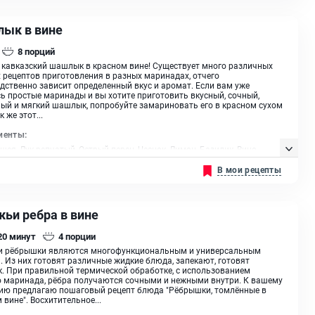
ык в вине
8
порций
кавказский шашлык в красном вине! Существует много различных
 рецептов приготовления в разных маринадах, отчего
дственно зависит определенный вкус и аромат. Если вам уже
ь простые маринады и вы хотите приготовить вкусный, сочный,
ый и мягкий шашлык, попробуйте замариновать его в красном сухом
к же этот...
иенты:
шея, Лук репчатый, Острый перец, Чеснок, Лимон, Базилик, Вино
 сухое
В мои рецепты
жьи ребра в вине
 20
минут
4
порции
и рёбрышки являются многофункциональным и универсальным
 Из них готовят различные жидкие блюда, запекают, готовят
 При правильной термической обработке, с использованием
 маринада, рёбра получаются сочными и нежными внутри. К вашему
ию предлагаю пошаговый рецепт блюда "Рёбрышки, томлённые в
 вине". Восхитительное...