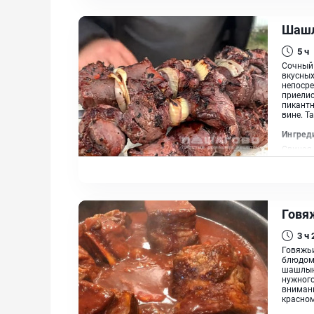
Шашл
5 ч
Сочный 
вкусных
непосре
приелис
пикантн
вине. Та
Ингред
Свиная 
красное
Говя
3 ч
Говяжь
блюдом.
шашлык.
нужного
вниман
красном