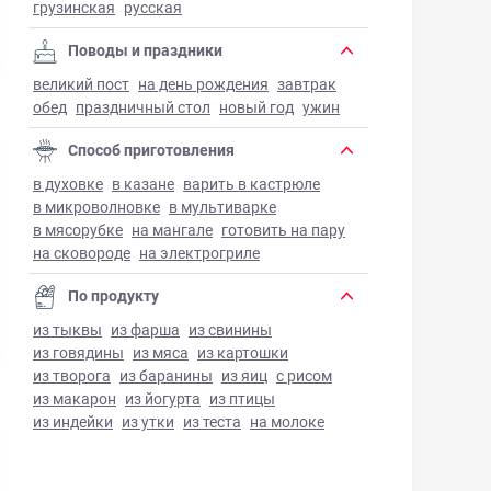
грузинская
русская
Поводы и праздники
великий пост
на день рождения
завтрак
обед
праздничный стол
новый год
ужин
Способ приготовления
в духовке
в казане
варить в кастрюле
в микроволновке
в мультиварке
в мясорубке
на мангале
готовить на пару
на сковороде
на электрогриле
По продукту
из тыквы
из фарша
из свинины
из говядины
из мяса
из картошки
из творога
из баранины
из яиц
с рисом
из макарон
из йогурта
из птицы
из индейки
из утки
из теста
на молоке