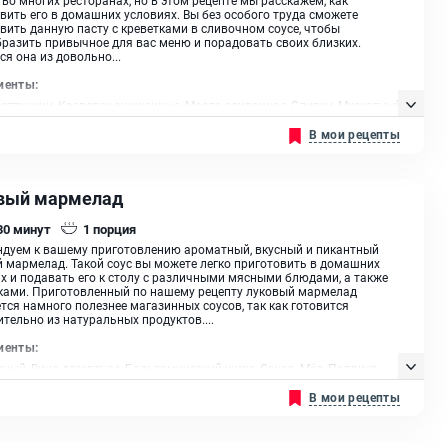
вить его в домашних условиях. Вы без особого труда сможете
вить данную пасту с креветками в сливочном соусе, чтобы
разить привычное для вас меню и порадовать своих близких.
ся она из довольно...
иенты:
еттучини, Креветки очищенные, Масло сливочное, Сливки, Мускатный
лотый, Вино белое сухое, Сыр «Пармезан»‎, Чеснок, Растительное
В мои рецепты
вый мармелад
 30
минут
1
порция
дуем к вашему приготовлению ароматный, вкусный и пикантный
 мармелад. Такой соус вы можете легко приготовить в домашних
х и подавать его к столу с различными мясными блюдами, а также
ами. Приготовленный по нашему рецепту луковый мармелад
тся намного полезнее магазинных соусов, так как готовится
тельно из натуральных продуктов....
иенты:
сный, Вино десертное, Бальзамический уксус, Сахар, Мёд, Паприка,
кие травы, Сухой тимьян, Веточка розмарина, Масло растительное
В мои рецепты