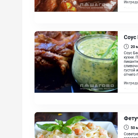
Ингред
Говяжьи
Зелень,
Соус
20
Соус Бе
кухни. 
пикантн
сливочн
густой 
отчего 
Ингред
Яичный 
Эстраго
Фету
50
Советуе
готовят