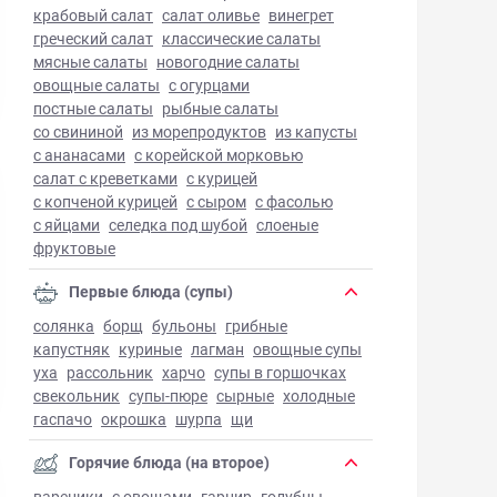
крабовый салат
салат оливье
винегрет
греческий салат
классические салаты
мясные салаты
новогодние салаты
овощные салаты
с огурцами
постные салаты
рыбные салаты
со свининой
из морепродуктов
из капусты
с ананасами
с корейской морковью
салат с креветками
с курицей
с копченой курицей
с сыром
с фасолью
с яйцами
селедка под шубой
слоеные
фруктовые
Первые блюда (супы)
солянка
борщ
бульоны
грибные
капустняк
куриные
лагман
овощные супы
уха
рассольник
харчо
супы в горшочках
свекольник
супы-пюре
сырные
холодные
гаспачо
окрошка
шурпа
щи
Горячие блюда (на второе)
вареники
с овощами
гарнир
голубцы