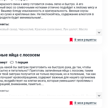
 красного вина к мясу готовится очень легко и быстро. А его
ный вкус со сливочными нотками отлично подойдет к любому мясу и
 Вашему блюду изысканность и оригинальность. Винные соусы
 из сухих и крепленых вин. Не беспокойтесь, содержание алкоголя в
родукте будет минимальным!...
иенты:
ковый сахар, Чернослив, Красное сухое вино, Лук шалот, Масло
ное
В мои рецепты
ные яйца с лососем
минут
1
порция
шь какой бы завтрак приготовить на быструю рука, да так, чтобы
 сытно и питательно? Приготовь запечённые яйца с лососем, таким
 твой завтрак получится не только вкусным, но и полезным, так как
улучшает кровообращение, содержит важные для нашего организма
ы, воздействует на клетки мозга, которые уменьшают проблемы с
рацией, вниманием, памятью....
иенты:
риное, Белое вино, Лимонный сок, Масло сливочное, Уксус 6%, Лосось,
и
В мои рецепты