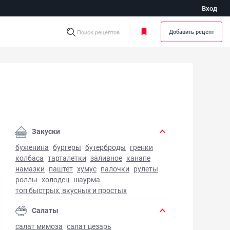
Вход
Добавить рецепт
Поиск рецептов
Закуски
буженина
бургеры
бутерброды
гренки
колбаса
тарталетки
заливное
канапе
намазки
паштет
хумус
палочки
рулеты
роллы
холодец
шаурма
топ быстрых, вкусных и простых
Салаты
салат мимоза
салат цезарь