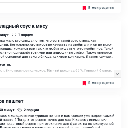
ино, Сливки, Крахмал, Масло растительное
В мои рецепты
ладный соус к мясу
минут
1
порция
ка мало кто слышал о том, что есть такой соус к мясу, как
ный. Безусловно, его вкусовые качества на любителя и он по вкусу
тоящих гурманов или тех, кто любит кушать что-то необычное. Такой
еально подчеркнёт говяжьи или индюшиные стейки. Также является
ой основной для такого блюда, как чили кон карне. В таком случае...
иенты:
от, Вино красное полусохое, Тёмный шоколад 65 %, Говяжий бульон,
ливочное, Куриный бульон
В мои рецепты
ра паштет
 50
минут
2
порции
ась в холодильнике куриная печень и вам совсем уже надоел самый
 паштет? Тогда этот рецепт точно для вас! К вашему вниманию
аю пошаговый рецепт приготовления аля-фуагры на основе куриной
 Блюдо стоит вашего внимания, так как обладает нежнейшей