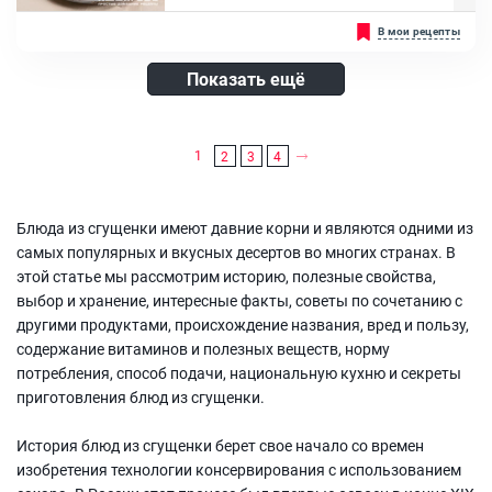
Яйцо куриное, Мука пшеничная, Молоко сгущеное, Масло
Мало чье советское детство обошлось без традиционного
В мои рецепты
сливочное, Разрыхлитель, Ванильный сахар, Ягоды, Мята, Масло
праздничного лакомства — печенья «Орешки». Рецепт печенья по-
растительное
советски прост и не включает редких ингредиентов. Мягкое
песочное тесто с начинкой из вареной сгущенки, специальная
Показать ещё
форма для приготовления половинок-скорлупок, и сладкое
лакомство из прошлого с легким привкусом ностальгии готово.
...
Ингредиенты:
1
2
3
4
Яйцо куриное, Мука пшеничная, Масло сливочное, Сахар, Сода,
Лимонный сок, Молоко сгущённое вареное, Сахарная пудра, Мята,
Масло растительное
Блюда из сгущенки имеют давние корни и являются одними из
самых популярных и вкусных десертов во многих странах. В
этой статье мы рассмотрим историю, полезные свойства,
выбор и хранение, интересные факты, советы по сочетанию с
другими продуктами, происхождение названия, вред и пользу,
содержание витаминов и полезных веществ, норму
потребления, способ подачи, национальную кухню и секреты
приготовления блюд из сгущенки.
История блюд из сгущенки берет свое начало со времен
изобретения технологии консервирования с использованием