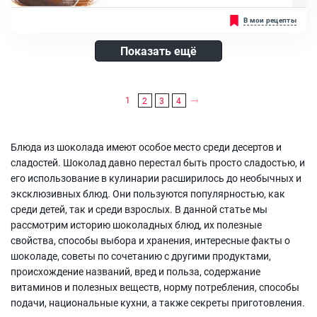
Крахмал кукурузный
Шоколадный террин невероятно вкусный, красивый и лёгкий
В мои рецепты
десерт. Готовится просто, есть рецепты без выпекания.
Классический террин имеет форму кирпичика. По вкусу
лакомство напоминает нежнейший шоколадный мусс или суфле,
Показать ещё
тающее во рту. Шоколад чаще применяют белый, но можно смело
использовать молочный и горький....
Ингредиенты:
1
2
3
4
Яйцо куриное, Тёмный шоколад, Сливки 33%, Масло сливочное,
Мука высшего сорта, Сахар, Какао
Блюда из шоколада имеют особое место среди десертов и
сладостей. Шоколад давно перестал быть просто сладостью, и
его использование в кулинарии расширилось до необычных и
эксклюзивных блюд. Они пользуются популярностью, как
среди детей, так и среди взрослых. В данной статье мы
рассмотрим историю шоколадных блюд, их полезные
свойства, способы выбора и хранения, интересные факты о
шоколаде, советы по сочетанию с другими продуктами,
происхождение названий, вред и польза, содержание
витаминов и полезных веществ, норму потребления, способы
подачи, национальные кухни, а также секреты приготовления.