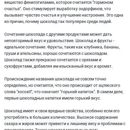
вещество фенилэтиламин, которое считается "гормоном
счастья". Оно стимулирует выработку эндорфинов, что
вызывает чувство счастья и улучшение настроения. Это одна
из причин, почему шоколад так популярен среди людей.
Сочетание шоколада с другими продуктами может дать
неповторимый вкус и удовольствие. Шоколад и фрукты -
идеальное сочетание. Фрукты, такие как клубника, бананы,
груши и апельсины, хорошо сочетаются с шоколадом.
Шоколад также прекрасно сочетается с орехами и
сухофруктами, добавляя им изысканный вкус и аромат.
Происхождение названия шоколада не совсем точно
определено, но считается, что оно происходит от ацтекского
слова "xocoatl", что означает "горький напиток". В самом деле,
первые шоколадные напитки имели горький вкус.
Шоколад имеет и свои вредные свойства, особенно если его
употреблять в больших количествах. Высокое содержание
сахара и жиров может привести к лишнему весу и проблемам с
пищеварением. Также шоколад может вызывать