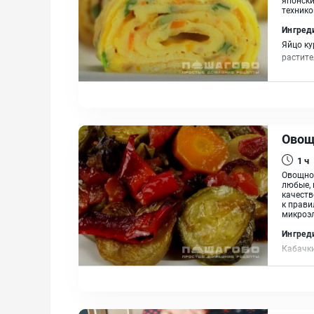
технико
Ингред
Яйцо ку
растит
Овощ
1 ч
Овощное
любые, 
качеств
к прави
микроэл
Ингред
Кабачки
Чеснок,
Ореган