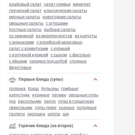
крабовый салат
салат оливье
винегрет
греческий салат
классические салаты
мясные салаты
новогодние салаты
овощные салаты
с огурцами
постные салаты
рыбные салаты
со свининой
из морепродуктов
из капусты
с ананасами
с корейской морковью
салат с креветками
с курицей
с копченой курицей
с сыром
с фасолью
с яйцами
селедка под шубой
слоеные
фруктовые
Первые блюда (супы)
солянка
борщ
бульоны
грибные
капустняк
куриные
лагман
овощные супы
уха
рассольник
харчо
супы в горшочках
свекольник
супы-пюре
сырные
холодные
гаспачо
окрошка
шурпа
щи
Горячие блюда (на второе)
вареники
с овощами
гарнир
голубцы