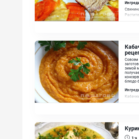
Ингред
Свинина
Растит
Кабач
реце
Совсем 
заготов
зимой м
получае
консерв
блюдо б
Ингред
Кабачки
(корень
Кури
1 ч