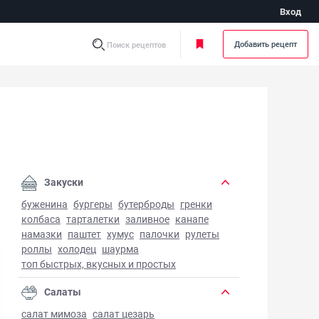
Вход
Добавить рецепт
Поиск рецептов
Закуски
буженина
бургеры
бутерброды
гренки
колбаса
тарталетки
заливное
канапе
намазки
паштет
хумус
палочки
рулеты
роллы
холодец
шаурма
топ быстрых, вкусных и простых
Салаты
салат мимоза
салат цезарь