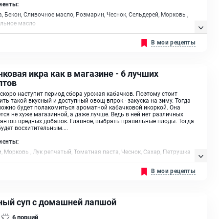
иенты:
, Бекон, Сливочное масло, Розмарин, Чеснок, Сельдерей, Морковь ,
ельное масло
В мои рецепты
ковая икра как в магазине - 6 лучших
птов
скоро наступит период сбора урожая кабачков. Поэтому стоит
ить такой вкусный и доступный овощ впрок - закуска на зиму. Тогда
ожно будет полакомиться ароматной кабачковой икоркой. Она
тся не хуже магазинной, а даже лучше. Ведь в ней нет различных
антов вредных добавок. Главное, выбрать правильные плоды. Тогда
удет восхитительным....
иенты:
, Морковь , Лук репчатый, Томатная паста, Чеснок, Сахар, Петрушка
), Уксус 9%, Перец, Растительное масло
В мои рецепты
ный суп с домашней лапшой
6
порций