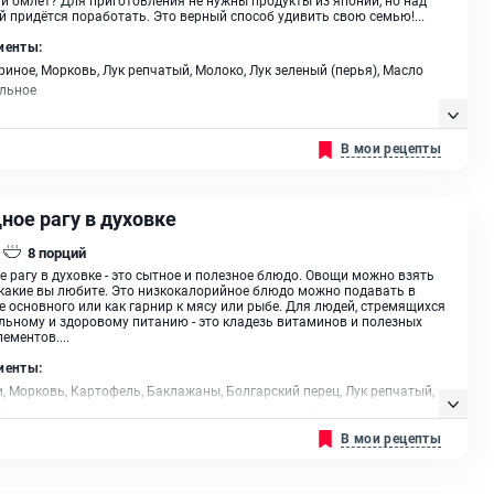
й придётся поработать. Это верный способ удивить свою семью!...
иенты:
риное, Морковь, Лук репчатый, Молоко, Лук зеленый (перья), Масло
ельное
В мои рецепты
ное рагу в духовке
8
порций
 рагу в духовке - это сытное и полезное блюдо. Овощи можно взять
какие вы любите. Это низкокалорийное блюдо можно подавать в
е основного или как гарнир к мясу или рыбе. Для людей, стремящихся
льному и здоровому питанию - это кладезь витаминов и полезных
ементов....
иенты:
, Морковь, Картофель, Баклажаны, Болгарский перец, Лук репчатый,
 Помидоры, Сахар, Масло оливковое, Белое вино, Петрушка (зелень),
о сушеный
В мои рецепты