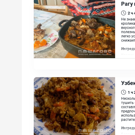
Рагу 
2 ч
Не знае
кролика
вкусног
полезны
легко у
снижает
Ингред
Кролик,
Узбе
1 ч
Несколь
тушить 
составл
предпоч
использ
растите
Ингред
Баранин