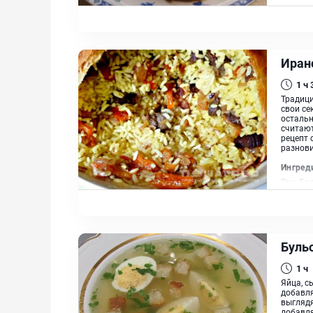
молотый
Иран
1 ч
Традици
свои се
остальн
считают
рецепт 
разнови
Ингред
Рис, Ба
Барбари
Мята, К
Масло 
Буль
1 ч
Яйца, с
добавля
выглядя
добавля