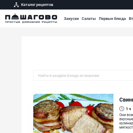
Каталог рецептов
Закуски
Салаты
Первые блюда
В
Быстрый поиск рецепта по названию
Свин
1 ч
Они все
вкусные
кулинар
мягкост