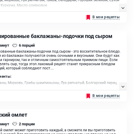
 Куркума, Масло оливковое
В мои рецепты
ированные баклажаны-лодочки под сыром
минут
6
порций
ванные баклажаны-лодочки под сыром - это восхитительное блюдо.
 из баклажан получаются очень сочными и вкусными. Они будут как
 гарниром, так и отличным самостоятельным приемом пищи. Если
влять сыр, тогда этоn лакомый рецепт станет прекрасным блюдом
ей, который соблюдают пост....
иенты:
ны, Морковь, Грибы шампиньоны, Лук репчатый, Болгарский перец,
ы, Чеснок, Петрушка (зелень)
В мои рецепты
ский омлет
минут
2
порции
 омлет может приготовить каждый, а сможете ли вы приготовить
й омлет? Для приготовления не нужны продукты из японии, но над