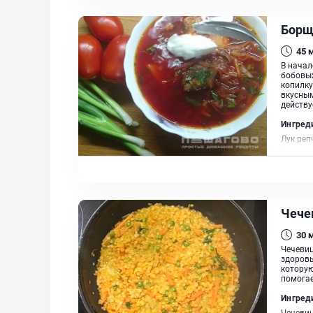
Борщ
45
В начал
бобовых
копилку
вкусным
действу
Ингред
Лук реп
Зелень,
Чече
30
Чечевиц
здоровь
котору
помогае
Ингред
Чечевиц