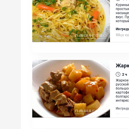
Куриный
простых
насыще
вкус. П
который
Ингред
Яйцо ку
Сельдер
растит
Жарк
2 ч
Жаркое 
русской
большое
картофе
болгарс
интерес
Ингред
Свинина
шампинь
Сухой т