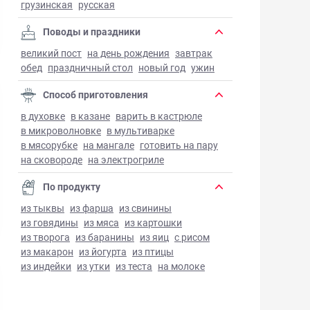
грузинская
русская
Поводы и праздники
великий пост
на день рождения
завтрак
обед
праздничный стол
новый год
ужин
Способ приготовления
в духовке
в казане
варить в кастрюле
в микроволновке
в мультиварке
в мясорубке
на мангале
готовить на пару
на сковороде
на электрогриле
По продукту
из тыквы
из фарша
из свинины
из говядины
из мяса
из картошки
из творога
из баранины
из яиц
с рисом
из макарон
из йогурта
из птицы
из индейки
из утки
из теста
на молоке