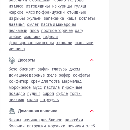
из мяса
из говядины
из курицы
гуляш
жаркое
мясо по-французски
отбивные
из рыбы
жульен
запеканка
каша
котлеты
лазанья
омлет
паста и макароны
пельмени
плов
постное горячее
рагу
стейки
сырники
тефтели
фаршированные перцы
хинкали
шашлыки
яичница
Десерты
безе
бисквит
вафли
глазурь
джем
домашнее варенье
желе
зефир
конфеты
конфитюр
крем для торта
мармелад
мороженое
мусс
пастила
пирожные
повидло
пудинг
сироп
суфле
торты
чизкейк
халва
штрудель
Домашняя выпечка
блины
начинка для блинов
панкейки
булочки
ватрушки
коржики
пончики
хлеб