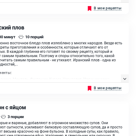
, Чеснок
В мои рецепты
ский плов
 30
минут
10
порций
онно восточное блюдо плов излюблено у многих народов. Везде есть
креты приготовления и особенности, которые отличают его от
ых. В каждой глубинке его готовят по своему рецепту, который и
 самым правильным. Поэтому и споры относительно того, какой
считать самым правильным - не утихают. Иранский плов - одна из
дностей,...
иенты:
ранина, Миндаль, Фисташки, Курага, Чернослив, Изюм кишмиш,
с, Сахар, Паприка, Шафран, Молоко, Специя зира, Базилик, Лаваш,
В мои рецепты
инза, Масло сливочное, Чеснок, Морковь, Лук репчатый, Апельсин,
растительное
он с яйцом
3
порции
ырые и вареные, добавляют в огромное множество супов. Они
ют сытности, усиливают белковую составляющую супов, да и просто
т весьма красочно на фоне бульона. В холодные супы, как правило,
ют уже отваренное яйцо. Например, в свекольник или окрошку. В