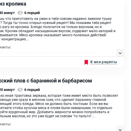
из кролика
 40
минут
6
порций
шь что приготовить на ужин и тебе совсем недавно завезли тушку
? Тогда ты точно открыл нужный рецепт! Мы покажем тебе рецепт
о рагу из кролика. Блюдо получится не только вкусным, но и
м. Кролик обладает насыщенным вкусом, содержит мало калорий и
сваивается. Мясо кролика оказывает много полезных действий:
 концентрацию...
иенты:
 Лук репчатый, Морковь, Мука пшеничная I сорта, Чеснок
В мои рецепты
кский плов с бараниной и барбарисом
 20
минут
6
порций
ко иная трактовка зирвака, которая тоже имеет место быть позволит
овощи уже сразу в мясном соке, что сделает баранину главной
яющей этого блюда. Мясо не должно быть постным. Если же вы
итаете чтобы кусочки мяса в плове были нежирными, то отдельно
уйте курдючный жир. Добавить жирности можно попробовать и
льным маслом, но это уже будет не совсем "то пальто"....
иенты:
а, Рис, Лук репчатый, Морковь, Барбарис, Специя зира, Тмин