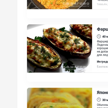
тимьян,
Фарш
40
Фарширо
Лодочки
хорошим
не доба
для люд
Ингред
Баклажа
Помидор
Япон
30
Обычный
японски