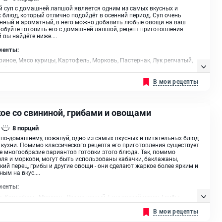
 суп с домашней лапшой является одним из самых вкусных и
 блюд, который отлично подойдёт в осенний период. Суп очень
нный и ароматный, в него можно добавить любые овощи на ваш
робуйте готовить его с домашней лапшой, рецепт приготовления
 вы найдёте ниже....
иенты:
риное, Мясо курицы, Картофель, Морковь, Пастернак, Лук репчатый,
ей, Масло сливочное, Базилик, Мука пшеничная I сорта, Масло
ельное
В мои рецепты
ое со свининой, грибами и овощами
8
порций
по-домашнему, пожалуй, одно из самых вкусных и питательных блюд
 кухни. Помимо классического рецепта его приготовления существует
 многообразие вариантов готовки этого блюда. Так, помимо
ля и моркови, могут быть использованы кабачки, баклажаны,
кий перец, грибы и другие овощи - они сделают жаркое более ярким и
ным на вкус....
иенты:
, Картофель, Морковь, Лук репчатый, Болгарский перец, Грибы
оны, Специя сухой чеснок, Помидоры, Мука пшеничная высш. сорта,
В мои рецепты
имьян, Паприка, Масло растительное