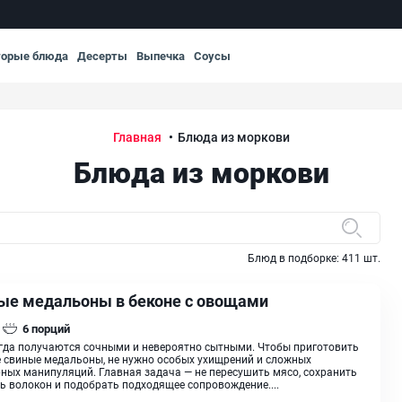
торые блюда
Десерты
Выпечка
Соусы
Главная
Блюда из моркови
Блюда из моркови
Блюд в подборке:
411
шт.
ые медальоны в беконе с овощами
6
порций
гда получаются сочными и невероятно сытными. Чтобы приготовить
 свиные медальоны, не нужно особых ухищрений и сложных
ных манипуляций. Главная задача — не пересушить мясо, сохранить
ь волокон и подобрать подходящее сопровождение....