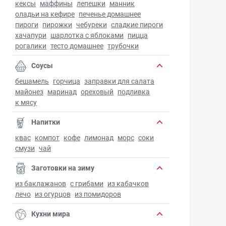
кексы
маффины
лепешки
манник
оладьи на кефире
печенье домашнее
пироги
пирожки
чебуреки
сладкие пироги
хачапури
шарлотка с яблоками
пицца
рогалики
тесто домашнее
трубочки
Соусы
бешамель
горчица
заправки для салата
майонез
маринад
ореховый
подливка
к мясу
Напитки
квас
компот
кофе
лимонад
морс
соки
смузи
чай
Заготовки на зиму
из баклажанов
с грибами
из кабачков
лечо
из огурцов
из помидоров
Кухни мира