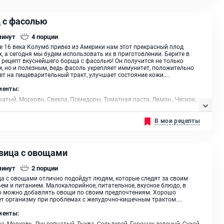
 с фасолью
минут
4
порции
е 16 века Колумб привез из Америки нам этот прекрасный плод
, а сегодня мы будем использовать их в приготовлении. Берите в
 рецепт вкуснейшего борща с фасолью! Он получится не только
, но и полезным, ведь фасоль укрепляет иммунитет, положительно
ет на пищеварительный тракт, улучшает состояние кожи....
иенты:
чатый, Морковь, Свекла, Помидоры, Томатная паста, Лимон , Чеснок,
 Фасоль, Капуста белокочанная, Картофель, Масло растительное
В мои рецепты
вица с овощами
минут
2
порции
а с овощами отлично подойдут людям, которые следят за своим
ем и питанием. Малокалорийное, питательное, вкусное блюдо, в
ю можно добавлять овощи по своим предпочтениям. Хорошо
т организму при проблемах с желудочно-кишечным трактом....
иенты:
а, Морковь, Лук репчатый, Тыква, Сельдерей, Горошек зеленый, Сухой